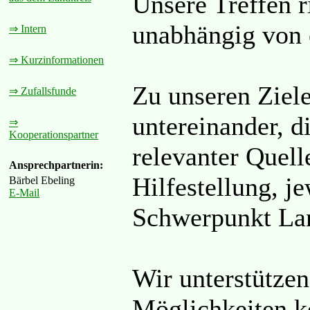
Unsere Treffen ri
unabhängig von e
⇒ Intern
⇒ Kurzinformationen
Zu unseren Ziel
⇒ Zufallsfunde
untereinander, d
⇒
Kooperationspartner
relevanter Quell
Ansprechpartnerin:
Hilfestellung, j
Bärbel Ebeling
E-Mail
Schwerpunkt Lan
Wir unterstütze
Möglichkeiten ko