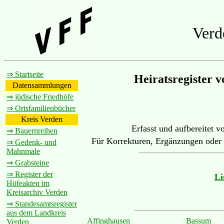
Verd
⇒ Startseite
Heiratsregister 
Datensammlungen
⇒ jüdische Friedhöfe
⇒ Ortsfamilienbücher
Kreis Verden
Erfasst und aufbereitet
⇒ Bauernreihen
Für Korrekturen, Ergänzungen oder 
⇒ Gedenk- und
Mahnmale
⇒ Grabsteine
⇒ Register der
Li
Höfeakten im
Kreisarchiv Verden
⇒ Standesamtsregister
aus dem Landkreis
Affinghausen
Bassum
Verden