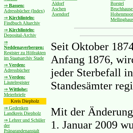
Aldorf
Borstel
⇒
Bassen:
Aschen
Bruchhause
Adressbücher (Index)
Asendorf
Hohenmoor
⇒
Kirchlinteln:
Mellinghau
Findbuch Altarchiv
⇒
Kirchlinteln:
Deposital-Archiv
⇒
Seit Oktober 187
Neddenaverbergen:
Register zu Höfeakten
Anfang 1876, wird
im Staatsarchiv Stade
⇒
Verden:
jeder Sterbefall 
Adressbücher
⇒
Verden:
Standesämter regis
Läutelregister
⇒
Wittlohe:
Meierbriefe
Kreis Diepholz
⇒ Gedenken
Mit der Änderung
Landkreis Diepholz
⇒ Lehrer und Schüler
1. Januar 2009 wu
der
Präparandenanstalt