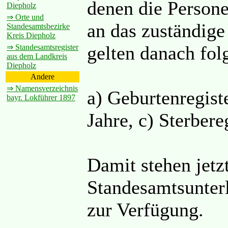
denen die Persone
Diepholz
⇒ Orte und
an das zuständige
Standesamtsbezirke
Kreis Diepholz
gelten danach fol
⇒ Standesamtsregister
aus dem Landkreis
Diepholz
Andere
⇒ Namensverzeichnis
a) Geburtenregiste
bayr. Lokführer 1897
Jahre, c) Sterbere
Damit stehen jetzt
Standesamtsunter
zur Verfügung.