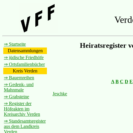
Verd
⇒ Startseite
Heiratsregister 
Datensammlungen
⇒ jüdische Friedhöfe
⇒ Ortsfamilienbücher
Kreis Verden
⇒ Bauernreihen
A
B
C
D
E
⇒ Gedenk- und
Mahnmale
Jeschke
⇒ Grabsteine
⇒ Register der
Höfeakten im
Kreisarchiv Verden
⇒ Standesamtsregister
aus dem Landkreis
Verden