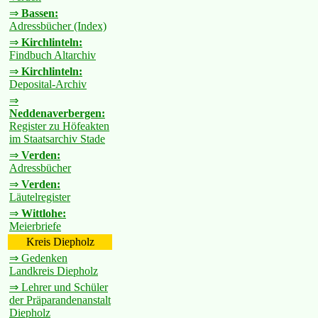
⇒
Bassen:
Adressbücher (Index)
⇒
Kirchlinteln:
Findbuch Altarchiv
⇒
Kirchlinteln:
Deposital-Archiv
⇒
Neddenaverbergen:
Register zu Höfeakten
im Staatsarchiv Stade
⇒
Verden:
Adressbücher
⇒
Verden:
Läutelregister
⇒
Wittlohe:
Meierbriefe
Kreis Diepholz
⇒ Gedenken
Landkreis Diepholz
⇒ Lehrer und Schüler
der Präparandenanstalt
Diepholz