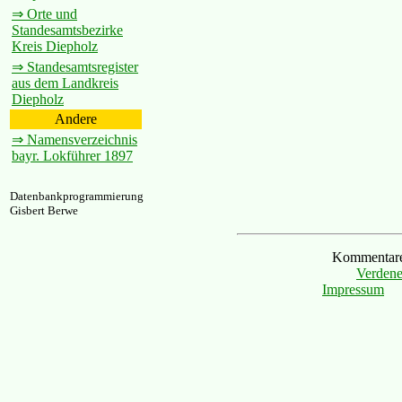
⇒ Orte und
Standesamtsbezirke
Kreis Diepholz
⇒ Standesamtsregister
aus dem Landkreis
Diepholz
Andere
⇒ Namensverzeichnis
bayr. Lokführer 1897
Datenbankprogrammierung
Gisbert Berwe
Kommentare 
Verdene
Impressum