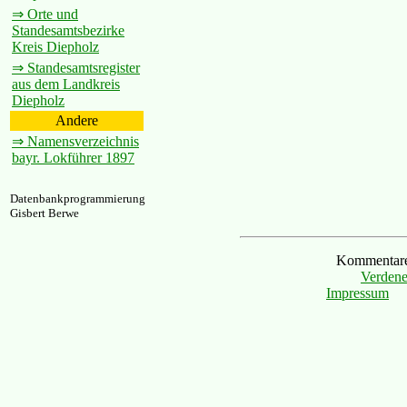
⇒ Orte und
Standesamtsbezirke
Kreis Diepholz
⇒ Standesamtsregister
aus dem Landkreis
Diepholz
Andere
⇒ Namensverzeichnis
bayr. Lokführer 1897
Datenbankprogrammierung
Gisbert Berwe
Kommentare 
Verdene
Impressum