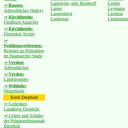
Landwehr, geb. Bomhoff
Leister
⇒
Bassen:
Lange
Leymann
Adressbücher (Index)
Langenberg
Lienhop
⇒
Kirchlinteln:
Lankenau
Lindeman
Findbuch Altarchiv
⇒
Kirchlinteln:
Deposital-Archiv
⇒
Neddenaverbergen:
Register zu Höfeakten
im Staatsarchiv Stade
⇒
Verden:
Adressbücher
⇒
Verden:
Läutelregister
⇒
Wittlohe:
Meierbriefe
Kreis Diepholz
⇒ Gedenken
Landkreis Diepholz
⇒ Lehrer und Schüler
der Präparandenanstalt
Diepholz