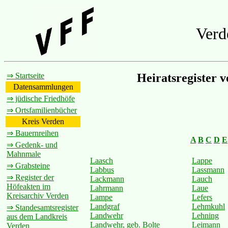
Verd
⇒ Startseite
Heiratsregister 
Datensammlungen
⇒ jüdische Friedhöfe
⇒ Ortsfamilienbücher
Kreis Verden
⇒ Bauernreihen
A
B
C
D
E
⇒ Gedenk- und
Mahnmale
Laasch
Lappe
⇒ Grabsteine
Labbus
Lassmann
⇒ Register der
Lackmann
Lauch
Höfeakten im
Lahrmann
Laue
Kreisarchiv Verden
Lampe
Lefers
Landgraf
Lehmkuhl
⇒ Standesamtsregister
Landwehr
Lehning
aus dem Landkreis
Landwehr, geb. Bolte
Leimann
Verden