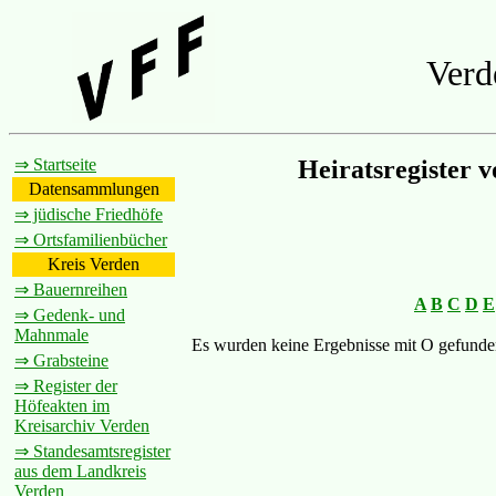
Verd
⇒ Startseite
Heiratsregister 
Datensammlungen
⇒ jüdische Friedhöfe
⇒ Ortsfamilienbücher
Kreis Verden
⇒ Bauernreihen
A
B
C
D
E
⇒ Gedenk- und
Mahnmale
Es wurden keine Ergebnisse mit O gefunde
⇒ Grabsteine
⇒ Register der
Höfeakten im
Kreisarchiv Verden
⇒ Standesamtsregister
aus dem Landkreis
Verden