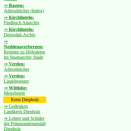
⇒
Bassen:
Adressbücher (Index)
⇒
Kirchlinteln:
Findbuch Altarchiv
⇒
Kirchlinteln:
Deposital-Archiv
⇒
Neddenaverbergen:
Register zu Höfeakten
im Staatsarchiv Stade
⇒
Verden:
Adressbücher
⇒
Verden:
Läutelregister
⇒
Wittlohe:
Meierbriefe
Kreis Diepholz
⇒ Gedenken
Landkreis Diepholz
⇒ Lehrer und Schüler
der Präparandenanstalt
Diepholz