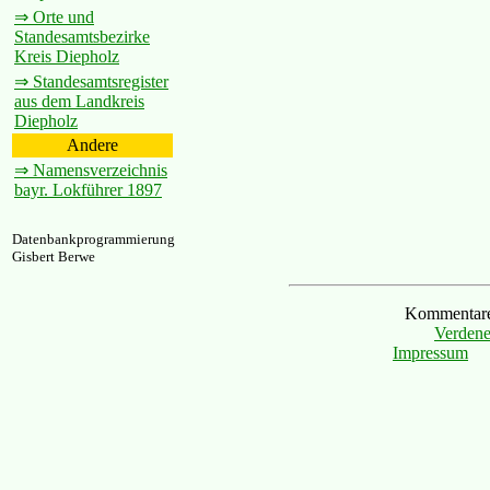
⇒ Orte und
Standesamtsbezirke
Kreis Diepholz
⇒ Standesamtsregister
aus dem Landkreis
Diepholz
Andere
⇒ Namensverzeichnis
bayr. Lokführer 1897
Datenbankprogrammierung
Gisbert Berwe
Kommentare 
Verdene
Impressum