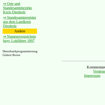
⇒ Orte und
Standesamtsbezirke
Kreis Diepholz
⇒ Standesamtsregister
aus dem Landkreis
Diepholz
Andere
⇒ Namensverzeichnis
bayr. Lokführer 1897
Datenbankprogrammierung
Gisbert Berwe
Kommentare 
Verdene
Impressum