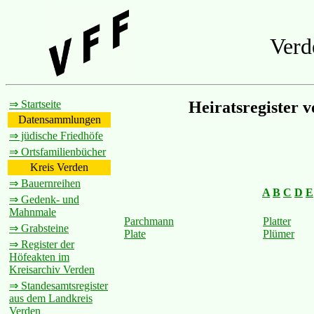
Verd
⇒ Startseite
Heiratsregister 
Datensammlungen
⇒ jüdische Friedhöfe
⇒ Ortsfamilienbücher
Kreis Verden
⇒ Bauernreihen
A
B
C
D
E
⇒ Gedenk- und
Mahnmale
Parchmann
Platter
⇒ Grabsteine
Plate
Plümer
⇒ Register der
Höfeakten im
Kreisarchiv Verden
⇒ Standesamtsregister
aus dem Landkreis
Verden