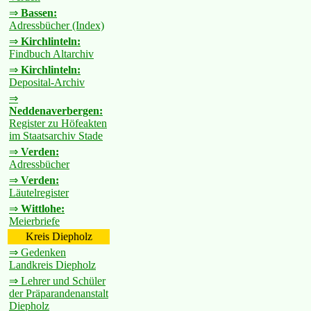
⇒
Bassen:
Adressbücher (Index)
⇒
Kirchlinteln:
Findbuch Altarchiv
⇒
Kirchlinteln:
Deposital-Archiv
⇒
Neddenaverbergen:
Register zu Höfeakten
im Staatsarchiv Stade
⇒
Verden:
Adressbücher
⇒
Verden:
Läutelregister
⇒
Wittlohe:
Meierbriefe
Kreis Diepholz
⇒ Gedenken
Landkreis Diepholz
⇒ Lehrer und Schüler
der Präparandenanstalt
Diepholz