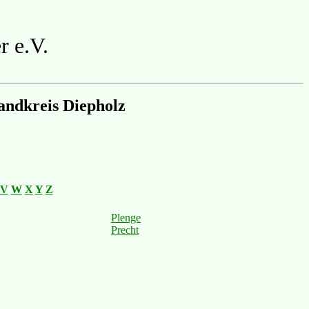
r e.V.
andkreis Diepholz
V
W
X
Y
Z
Plenge
Precht