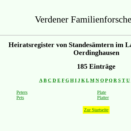
Verdener Familienforsche
Heiratsregister von Standesämtern im L
Oerdinghausen
185 Einträge
A
B
C
D
E
F
G
H
I
J
K
L
M
N
O
P
Q
R
S
T
U
Peters
Plate
Pets
Platter
Zur Startseite