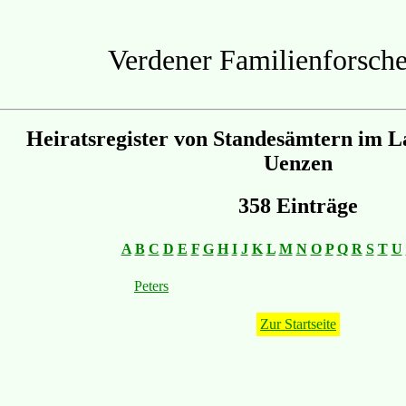
Verdener Familienforsche
Heiratsregister von Standesämtern im L
Uenzen
358 Einträge
A
B
C
D
E
F
G
H
I
J
K
L
M
N
O
P
Q
R
S
T
U
Peters
Zur Startseite