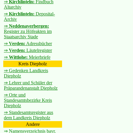
⇒
Kirchlinteln:
Findbuch
Altarchiv
⇒
Kirchlinteln:
Deposital-
Archiv
⇒
Neddenaverbergen:
Register zu Höfeakten im
Staatsarchiv Stade
⇒
Verden:
Adressbücher
⇒
Verden:
Läutelregister
⇒
Wittlohe:
Meierbriefe
Kreis Diepholz
⇒ Gedenken Landkreis
Diepholz
⇒ Lehrer und Schüler der
Präparandenanstalt Diepholz
⇒ Orte und
Standesamtsbezirke Kreis
Diepholz
⇒ Standesamtsregister aus
dem Landkreis Diepholz
Andere
⇒ Namensverzeichnis bayr.