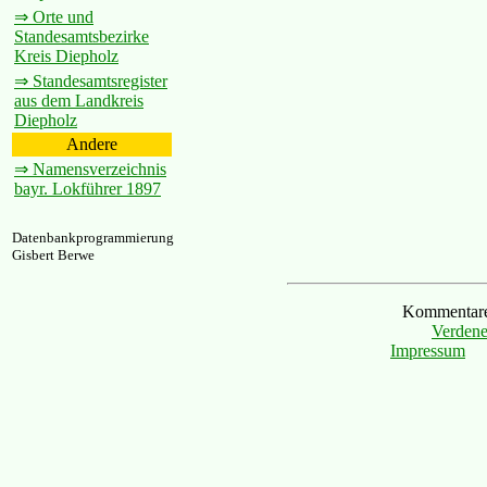
⇒ Orte und
Standesamtsbezirke
Kreis Diepholz
⇒ Standesamtsregister
aus dem Landkreis
Diepholz
Andere
⇒ Namensverzeichnis
bayr. Lokführer 1897
Datenbankprogrammierung
Gisbert Berwe
Kommentare 
Verdene
Impressum