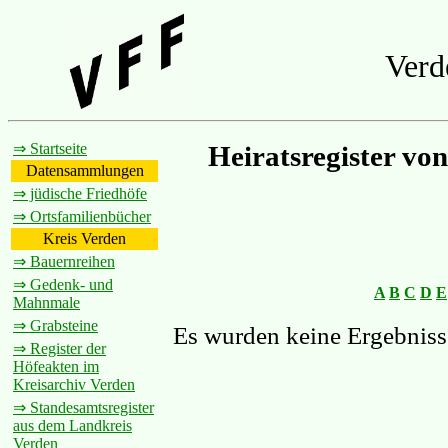
Verd
⇒ Startseite
Heiratsregister vo
Datensammlungen
⇒ jüdische Friedhöfe
⇒ Ortsfamilienbücher
Kreis Verden
⇒ Bauernreihen
⇒ Gedenk- und
A
B
C
D
E
Mahnmale
⇒ Grabsteine
Es wurden keine Ergebniss
⇒ Register der
Höfeakten im
Kreisarchiv Verden
⇒ Standesamtsregister
aus dem Landkreis
Verden