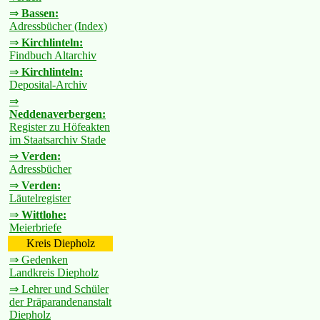
⇒
Bassen:
Adressbücher (Index)
⇒
Kirchlinteln:
Findbuch Altarchiv
⇒
Kirchlinteln:
Deposital-Archiv
⇒
Neddenaverbergen:
Register zu Höfeakten
im Staatsarchiv Stade
⇒
Verden:
Adressbücher
⇒
Verden:
Läutelregister
⇒
Wittlohe:
Meierbriefe
Kreis Diepholz
⇒ Gedenken
Landkreis Diepholz
⇒ Lehrer und Schüler
der Präparandenanstalt
Diepholz