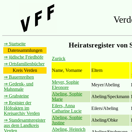
Verd
⇒ Startseite
Heiratsregister von
Datensammlungen
⇒ jüdische Friedhöfe
Zurück
⇒ Ortsfamilienbücher
Name, Vorname
Eltern
Kreis Verden
⇒ Bauernreihen
Meyer, Sophie
⇒ Gedenk- und
Meyer/Abeling
Eleonore
Mahnmale
Abeling, Sophie
⇒ Grabsteine
Abeling/Speckmann
Marie
⇒ Register der
Eilers, Anna
Höfeakten im
Eilers/Abeling
Catharine Lucie
Kreisarchiv Verden
Abeling, Sophie
Abeling/Obke
⇒ Standesamtsregister
Justine
aus dem Landkreis
Abeling, Heinrich
Verden
Abeling/Strahmann