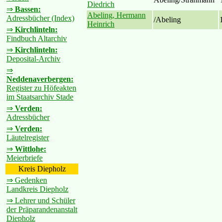
Diedrich
⇒
Bassen:
Abeling, Hermann
Adressbücher (Index)
/Abeling
Heinrich
⇒
Kirchlinteln:
Findbuch Altarchiv
⇒
Kirchlinteln:
Deposital-Archiv
⇒
Neddenaverbergen:
Register zu Höfeakten
im Staatsarchiv Stade
⇒
Verden:
Adressbücher
⇒
Verden:
Läutelregister
⇒
Wittlohe:
Meierbriefe
Kreis Diepholz
⇒ Gedenken
Landkreis Diepholz
⇒ Lehrer und Schüler
der Präparandenanstalt
Diepholz