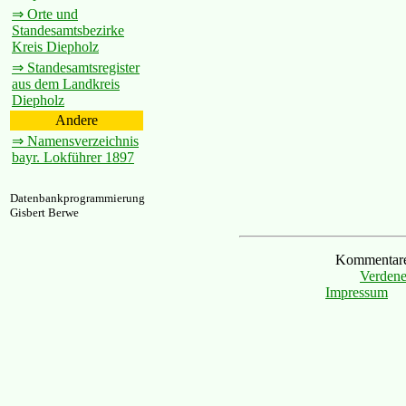
⇒ Orte und
Standesamtsbezirke
Kreis Diepholz
⇒ Standesamtsregister
aus dem Landkreis
Diepholz
Andere
⇒ Namensverzeichnis
bayr. Lokführer 1897
Datenbankprogrammierung
Gisbert Berwe
Kommentare 
Verdene
Impressum