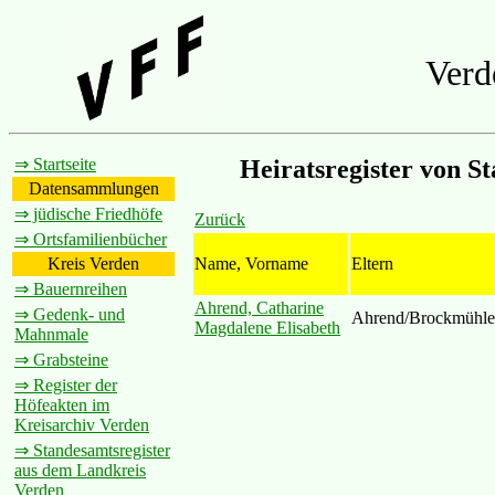
Verd
⇒ Startseite
Heiratsregister von 
Datensammlungen
⇒ jüdische Friedhöfe
Zurück
⇒ Ortsfamilienbücher
Name, Vorname
Eltern
Kreis Verden
⇒ Bauernreihen
Ahrend, Catharine
⇒ Gedenk- und
Ahrend/Brockmühle
Magdalene Elisabeth
Mahnmale
⇒ Grabsteine
⇒ Register der
Höfeakten im
Kreisarchiv Verden
⇒ Standesamtsregister
aus dem Landkreis
Verden