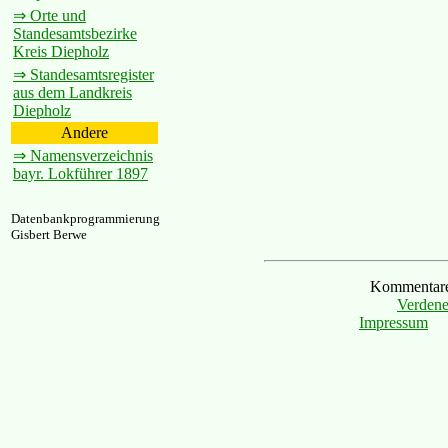
⇒ Orte und
Standesamtsbezirke
Kreis Diepholz
⇒ Standesamtsregister
aus dem Landkreis
Diepholz
Andere
⇒ Namensverzeichnis
bayr. Lokführer 1897
Datenbankprogrammierung
Gisbert Berwe
Kommentare 
Verdene
Impressum