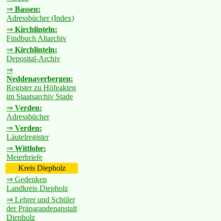
⇒
Bassen:
Adressbücher (Index)
⇒
Kirchlinteln:
Findbuch Altarchiv
⇒
Kirchlinteln:
Deposital-Archiv
⇒
Neddenaverbergen:
Register zu Höfeakten
im Staatsarchiv Stade
⇒
Verden:
Adressbücher
⇒
Verden:
Läutelregister
⇒
Wittlohe:
Meierbriefe
Kreis Diepholz
⇒ Gedenken
Landkreis Diepholz
⇒ Lehrer und Schüler
der Präparandenanstalt
Diepholz