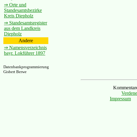
⇒ Orte und
Standesamtsbezirke
Kreis Diepholz
⇒ Standesamtsregister
aus dem Landkreis
Diepholz
Andere
⇒ Namensverzeichnis
bayr. Lokführer 1897
Datenbankprogrammierung
Gisbert Berwe
Kommentare 
Verdene
Impressum