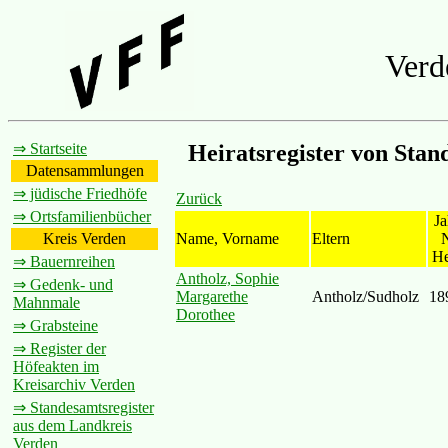
Verd
⇒ Startseite
Heiratsregister von Sta
Datensammlungen
⇒ jüdische Friedhöfe
Zurück
⇒ Ortsfamilienbücher
Ja
Name, Vorname
Eltern
N
Kreis Verden
He
⇒ Bauernreihen
Antholz, Sophie
⇒ Gedenk- und
Margarethe
Antholz/Sudholz
18
Mahnmale
Dorothee
⇒ Grabsteine
⇒ Register der
Höfeakten im
Kreisarchiv Verden
⇒ Standesamtsregister
aus dem Landkreis
Verden