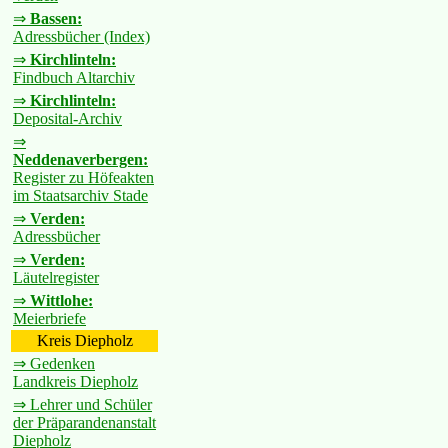
⇒
Bassen:
Adressbücher (Index)
⇒
Kirchlinteln:
Findbuch Altarchiv
⇒
Kirchlinteln:
Deposital-Archiv
⇒
Neddenaverbergen:
Register zu Höfeakten
im Staatsarchiv Stade
⇒
Verden:
Adressbücher
⇒
Verden:
Läutelregister
⇒
Wittlohe:
Meierbriefe
Kreis Diepholz
⇒ Gedenken
Landkreis Diepholz
⇒ Lehrer und Schüler
der Präparandenanstalt
Diepholz