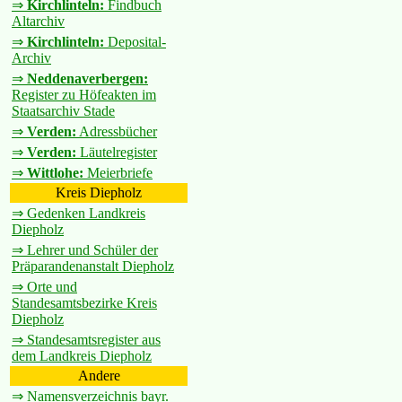
⇒
Kirchlinteln:
Findbuch
Altarchiv
⇒
Kirchlinteln:
Deposital-
Archiv
⇒
Neddenaverbergen:
Register zu Höfeakten im
Staatsarchiv Stade
⇒
Verden:
Adressbücher
⇒
Verden:
Läutelregister
⇒
Wittlohe:
Meierbriefe
Kreis Diepholz
⇒ Gedenken Landkreis
Diepholz
⇒ Lehrer und Schüler der
Präparandenanstalt Diepholz
⇒ Orte und
Standesamtsbezirke Kreis
Diepholz
⇒ Standesamtsregister aus
dem Landkreis Diepholz
Andere
⇒ Namensverzeichnis bayr.