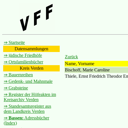
⇒ Startseite
Datensammlungen
⇒ jüdische Friedhöfe
Zurück
⇒ Ortsfamilienbücher
Name, Vorname
Kreis Verden
Bischoff, Marie Caroline
⇒ Bauernreihen
Thiele, Ernst Friedrich Theodor Em
⇒ Gedenk- und Mahnmale
⇒ Grabsteine
⇒ Register der Höfeakten im
Kreisarchiv Verden
⇒ Standesamtsregister aus
dem Landkreis Verden
⇒
Bassen:
Adressbücher
(Index)