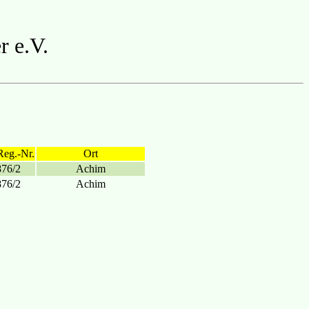
r e.V.
Reg.-Nr.
Ort
876/2
Achim
876/2
Achim