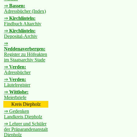
⇒
Bassen:
Adressbücher (Index)
⇒
Kirchlinteln:
Findbuch Altarchiv
⇒
Kirchlinteln:
Deposital-Archiv
⇒
Neddenaverbergen:
Register zu Höfeakten
im Staatsarchiv Stade
⇒
Verden:
Adressbücher
⇒
Verden:
Läutelregister
⇒
Wittlohe:
Meierbriefe
Kreis Diepholz
⇒ Gedenken
Landkreis Diepholz
⇒ Lehrer und Schüler
der Präparandenanstalt
Diepholz