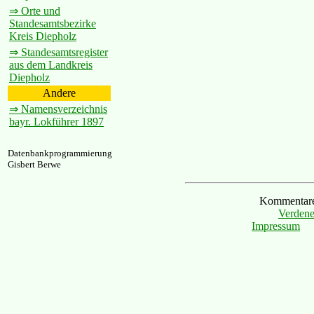
⇒ Orte und
Standesamtsbezirke
Kreis Diepholz
⇒ Standesamtsregister
aus dem Landkreis
Diepholz
Andere
⇒ Namensverzeichnis
bayr. Lokführer 1897
Datenbankprogrammierung
Gisbert Berwe
Kommentare 
Verdene
Impressum