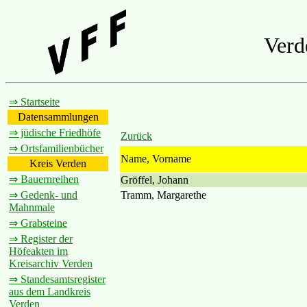
Verd
⇒ Startseite
Datensammlungen
⇒ jüdische Friedhöfe
Zurück
⇒ Ortsfamilienbücher
Name, Vorname
Kreis Verden
⇒ Bauernreihen
Gröffel, Johann
Tramm, Margarethe
⇒ Gedenk- und
Mahnmale
⇒ Grabsteine
⇒ Register der
Höfeakten im
Kreisarchiv Verden
⇒ Standesamtsregister
aus dem Landkreis
Verden