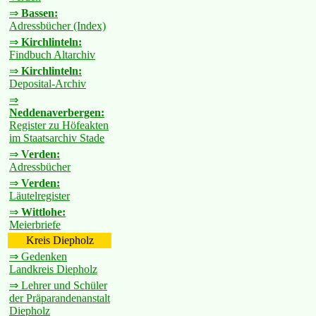
⇒
Bassen:
Adressbücher (Index)
⇒
Kirchlinteln:
Findbuch Altarchiv
⇒
Kirchlinteln:
Deposital-Archiv
⇒
Neddenaverbergen:
Register zu Höfeakten
im Staatsarchiv Stade
⇒
Verden:
Adressbücher
⇒
Verden:
Läutelregister
⇒
Wittlohe:
Meierbriefe
Kreis Diepholz
⇒ Gedenken
Landkreis Diepholz
⇒ Lehrer und Schüler
der Präparandenanstalt
Diepholz