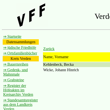
Verd
⇒ Startseite
Datensammlungen
⇒ jüdische Friedhöfe
Zurück
⇒ Ortsfamilienbücher
Name, Vorname
Kreis Verden
⇒ Bauernreihen
Kehlenbeck, Becka
Wicke, Johann Hinrich
⇒ Gedenk- und
Mahnmale
⇒ Grabsteine
⇒ Register der
Höfeakten im
Kreisarchiv Verden
⇒ Standesamtsregister
aus dem Landkreis
Verden