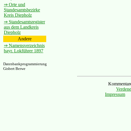
⇒ Orte und
Standesamtsbezirke
Kreis Diepholz
⇒ Standesamtsregister
aus dem Landkreis
Diepholz
Andere
⇒ Namensverzeichnis
bayr. Lokführer 1897
Datenbankprogrammierung
Gisbert Berwe
Kommentare 
Verdene
Impressum