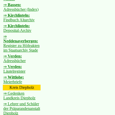
⇒
Bassen:
Adressbücher (Index)
⇒
Kirchlinteln:
Findbuch Altarchiv
⇒
Kirchlinteln:
Deposital-Archiv
⇒
Neddenaverbergen:
Register zu Höfeakten
im Staatsarchiv Stade
⇒
Verden:
Adressbücher
⇒
Verden:
Läutelregister
⇒
Wittlohe:
Meierbriefe
Kreis Diepholz
⇒ Gedenken
Landkreis Diepholz
⇒ Lehrer und Schüler
der Präparandenanstalt
Diepholz