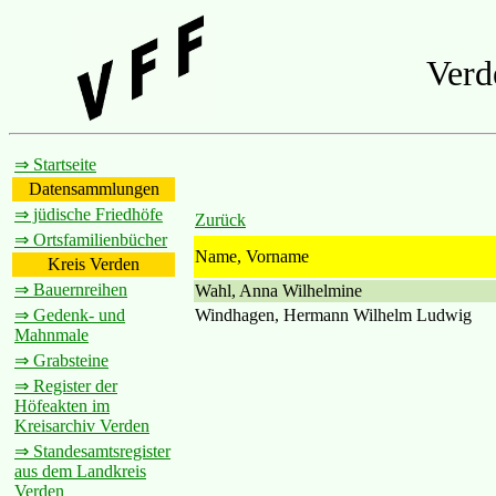
Verd
⇒ Startseite
Datensammlungen
⇒ jüdische Friedhöfe
Zurück
⇒ Ortsfamilienbücher
Name, Vorname
Kreis Verden
⇒ Bauernreihen
Wahl, Anna Wilhelmine
Windhagen, Hermann Wilhelm Ludwig
⇒ Gedenk- und
Mahnmale
⇒ Grabsteine
⇒ Register der
Höfeakten im
Kreisarchiv Verden
⇒ Standesamtsregister
aus dem Landkreis
Verden