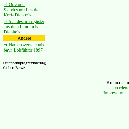
⇒ Orte und
Standesamtsbezirke
Kreis Diepholz
⇒ Standesamtsregister
aus dem Landkreis
Diepholz
Andere
⇒ Namensverzeichnis
bayr. Lokführer 1897
Datenbankprogrammierung
Gisbert Berwe
Kommentare 
Verdene
Impressum