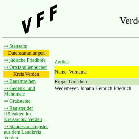
Verd
⇒ Startseite
Datensammlungen
⇒ jüdische Friedhöfe
Zurück
⇒ Ortsfamilienbücher
Name, Vorname
Kreis Verden
⇒ Bauernreihen
Rippe, Gretchen
Wedemeyer, Johann Heinrich Friedrich
⇒ Gedenk- und
Mahnmale
⇒ Grabsteine
⇒ Register der
Höfeakten im
Kreisarchiv Verden
⇒ Standesamtsregister
aus dem Landkreis
Verden