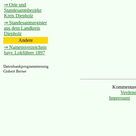
⇒ Orte und
Standesamtsbezirke
Kreis Diepholz
⇒ Standesamtsregister
aus dem Landkreis
Diepholz
Andere
⇒ Namensverzeichnis
bayr. Lokführer 1897
Datenbankprogrammierung
Gisbert Berwe
Kommentare 
Verdene
Impressum