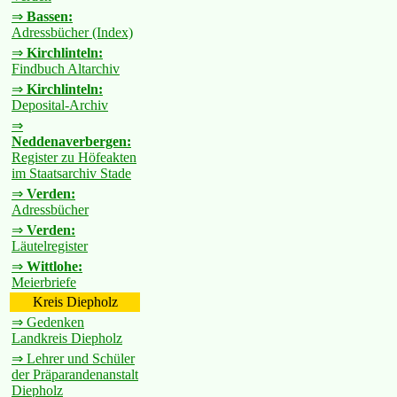
⇒
Bassen:
Adressbücher (Index)
⇒
Kirchlinteln:
Findbuch Altarchiv
⇒
Kirchlinteln:
Deposital-Archiv
⇒
Neddenaverbergen:
Register zu Höfeakten
im Staatsarchiv Stade
⇒
Verden:
Adressbücher
⇒
Verden:
Läutelregister
⇒
Wittlohe:
Meierbriefe
Kreis Diepholz
⇒ Gedenken
Landkreis Diepholz
⇒ Lehrer und Schüler
der Präparandenanstalt
Diepholz