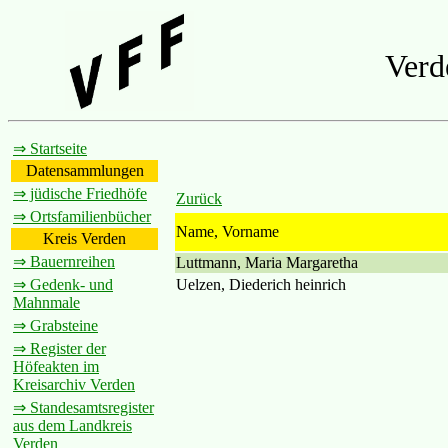
Verd
⇒ Startseite
Datensammlungen
⇒ jüdische Friedhöfe
Zurück
⇒ Ortsfamilienbücher
Name, Vorname
Kreis Verden
⇒ Bauernreihen
Luttmann, Maria Margaretha
Uelzen, Diederich heinrich
⇒ Gedenk- und
Mahnmale
⇒ Grabsteine
⇒ Register der
Höfeakten im
Kreisarchiv Verden
⇒ Standesamtsregister
aus dem Landkreis
Verden