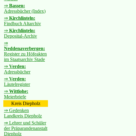
⇒
Bassen:
Adressbücher (Index)
⇒
Kirchlinteln:
Findbuch Altarchiv
⇒
Kirchlinteln:
Deposital-Archiv
⇒
Neddenaverbergen:
Register zu Höfeakten
im Staatsarchiv Stade
⇒
Verden:
Adressbücher
⇒
Verden:
Läutelregister
⇒
Wittlohe:
Meierbriefe
Kreis Diepholz
⇒ Gedenken
Landkreis Diepholz
⇒ Lehrer und Schüler
der Präparandenanstalt
Diepholz