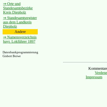
⇒ Orte und
Standesamtsbezirke
Kreis Diepholz
⇒ Standesamtsregister
aus dem Landkreis
Diepholz
Andere
⇒ Namensverzeichnis
bayr. Lokführer 1897
Datenbankprogrammierung
Gisbert Berwe
Kommentare 
Verdene
Impressum