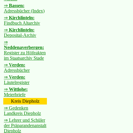
⇒
Bassen:
Adressbücher (Index)
⇒
Kirchlinteln:
Findbuch Altarchiv
⇒
Kirchlinteln:
Deposital-Archiv
⇒
Neddenaverbergen:
Register zu Höfeakten
im Staatsarchiv Stade
⇒
Verden:
Adressbücher
⇒
Verden:
Läutelregister
⇒
Wittlohe:
Meierbriefe
Kreis Diepholz
⇒ Gedenken
Landkreis Diepholz
⇒ Lehrer und Schüler
der Präparandenanstalt
Diepholz