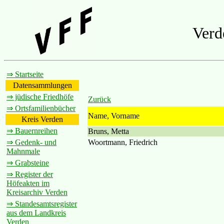
Verd
⇒ Startseite
Datensammlungen
⇒ jüdische Friedhöfe
Zurück
⇒ Ortsfamilienbücher
Name, Vorname
Kreis Verden
⇒ Bauernreihen
Bruns, Metta
Woortmann, Friedrich
⇒ Gedenk- und
Mahnmale
⇒ Grabsteine
⇒ Register der
Höfeakten im
Kreisarchiv Verden
⇒ Standesamtsregister
aus dem Landkreis
Verden