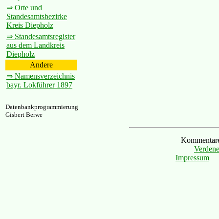
⇒ Orte und
Standesamtsbezirke
Kreis Diepholz
⇒ Standesamtsregister
aus dem Landkreis
Diepholz
Andere
⇒ Namensverzeichnis
bayr. Lokführer 1897
Datenbankprogrammierung
Gisbert Berwe
Kommentare 
Verdene
Impressum