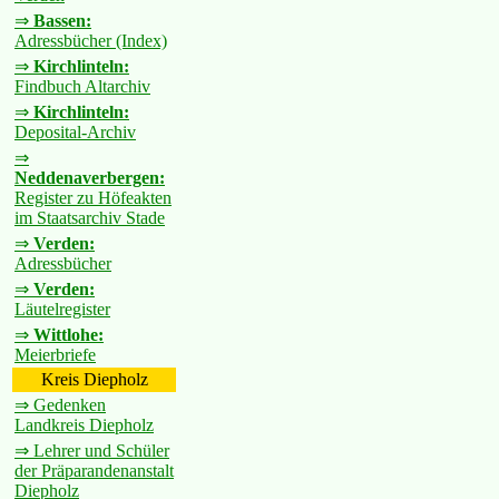
⇒
Bassen:
Adressbücher (Index)
⇒
Kirchlinteln:
Findbuch Altarchiv
⇒
Kirchlinteln:
Deposital-Archiv
⇒
Neddenaverbergen:
Register zu Höfeakten
im Staatsarchiv Stade
⇒
Verden:
Adressbücher
⇒
Verden:
Läutelregister
⇒
Wittlohe:
Meierbriefe
Kreis Diepholz
⇒ Gedenken
Landkreis Diepholz
⇒ Lehrer und Schüler
der Präparandenanstalt
Diepholz