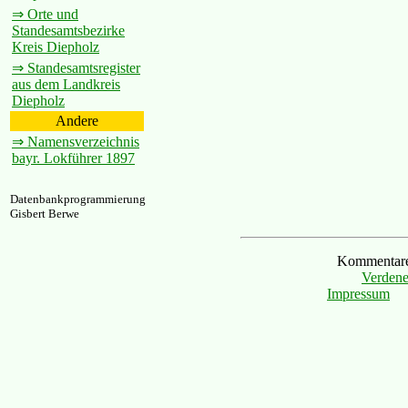
⇒ Orte und
Standesamtsbezirke
Kreis Diepholz
⇒ Standesamtsregister
aus dem Landkreis
Diepholz
Andere
⇒ Namensverzeichnis
bayr. Lokführer 1897
Datenbankprogrammierung
Gisbert Berwe
Kommentare 
Verdene
Impressum