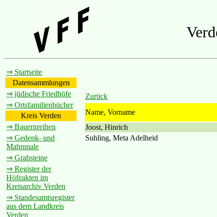
Verd
⇒ Startseite
Datensammlungen
⇒ jüdische Friedhöfe
Zurück
⇒ Ortsfamilienbücher
Name, Vorname
Kreis Verden
⇒ Bauernreihen
Joost, Hinrich
Suhling, Meta Adelheid
⇒ Gedenk- und
Mahnmale
⇒ Grabsteine
⇒ Register der
Höfeakten im
Kreisarchiv Verden
⇒ Standesamtsregister
aus dem Landkreis
Verden