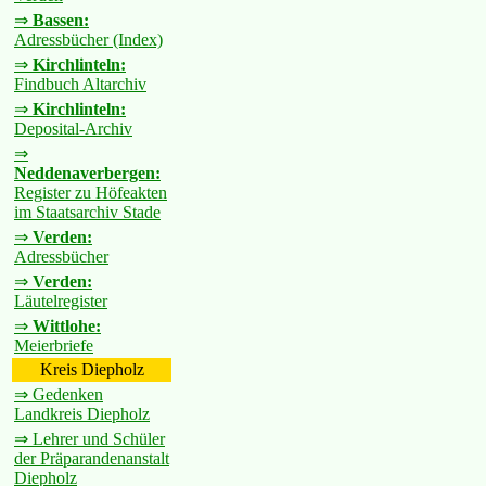
⇒
Bassen:
Adressbücher (Index)
⇒
Kirchlinteln:
Findbuch Altarchiv
⇒
Kirchlinteln:
Deposital-Archiv
⇒
Neddenaverbergen:
Register zu Höfeakten
im Staatsarchiv Stade
⇒
Verden:
Adressbücher
⇒
Verden:
Läutelregister
⇒
Wittlohe:
Meierbriefe
Kreis Diepholz
⇒ Gedenken
Landkreis Diepholz
⇒ Lehrer und Schüler
der Präparandenanstalt
Diepholz