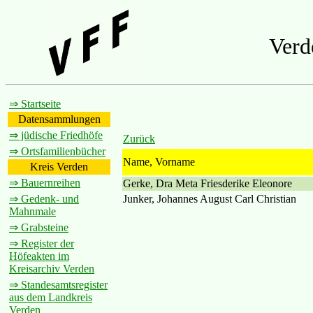
Verd
⇒ Startseite
Datensammlungen
⇒ jüdische Friedhöfe
Zurück
⇒ Ortsfamilienbücher
Name, Vorname
Kreis Verden
⇒ Bauernreihen
Gerke, Dra Meta Friesderike Eleonore
Junker, Johannes August Carl Christian
⇒ Gedenk- und
Mahnmale
⇒ Grabsteine
⇒ Register der
Höfeakten im
Kreisarchiv Verden
⇒ Standesamtsregister
aus dem Landkreis
Verden