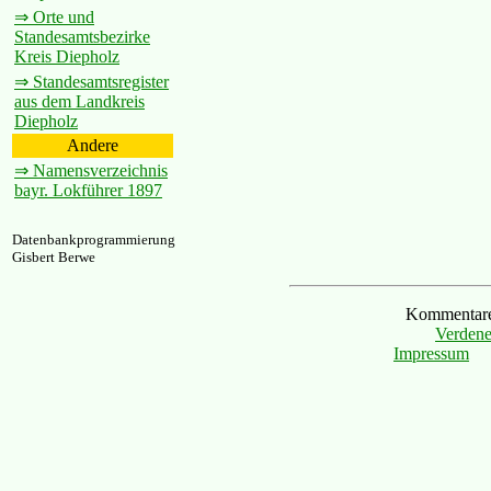
⇒ Orte und
Standesamtsbezirke
Kreis Diepholz
⇒ Standesamtsregister
aus dem Landkreis
Diepholz
Andere
⇒ Namensverzeichnis
bayr. Lokführer 1897
Datenbankprogrammierung
Gisbert Berwe
Kommentare 
Verdene
Impressum