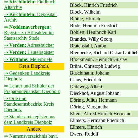
⇒
Kirchlinteln:
Findbuch
Block, Hinrich Friedrich
Altarchiv
Block, Wilhelm
⇒
Kirchlinteln:
Deposital-
Blöthe, Hinrich
Archiv
Bode, Heinrich Friedrich
⇒
Neddenaverbergen:
Böhlert, Heuinrich Karl
Register zu Höfeakten im
Staatsarchiv Stade
Brandes, Willy Georg
⇒
Verden:
Adressbücher
Bratenstahl, Anton
⇒
Verden:
Läutelregister
Brennecke, Richard Oskar Gottlie
Brockmann, Heinrich Gustav
⇒
Wittlohe:
Meierbriefe
Brüns, Christoph Ludwig
Kreis Diepholz
Buschmann, Johann
⇒ Gedenken Landkreis
Diepholz
Claus, Friedrich
⇒ Lehrer und Schüler der
Dahlweg, Albert
Präparandenanstalt Diepholz
Dieckhof, August Johann
⇒ Orte und
Döring, Julius Hermann
Standesamtsbezirke Kreis
Döring, Margaretha
Diepholz
Elfers, Alfred Hinrich Hermann
⇒ Standesamtsregister aus
Ellmers, Hermann Friedrich
dem Landkreis Diepholz
Ellmers, Hinrich
Andere
Ewers, Rudolf
⇒ Namensverzeichnis bayr.