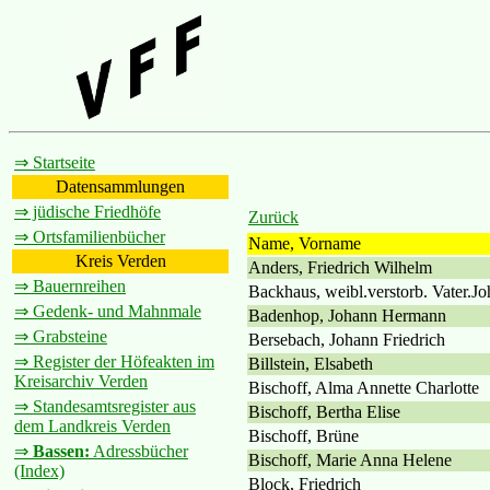
⇒ Startseite
Datensammlungen
⇒ jüdische Friedhöfe
Zurück
⇒ Ortsfamilienbücher
Name, Vorname
Kreis Verden
Anders, Friedrich Wilhelm
⇒ Bauernreihen
Backhaus, weibl.verstorb. Vater.J
⇒ Gedenk- und Mahnmale
Badenhop, Johann Hermann
⇒ Grabsteine
Bersebach, Johann Friedrich
⇒ Register der Höfeakten im
Billstein, Elsabeth
Kreisarchiv Verden
Bischoff, Alma Annette Charlotte
⇒ Standesamtsregister aus
Bischoff, Bertha Elise
dem Landkreis Verden
Bischoff, Brüne
⇒
Bassen:
Adressbücher
Bischoff, Marie Anna Helene
(Index)
Block, Friedrich