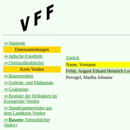
⇒ Startseite
Datensammlungen
⇒ jüdische Friedhöfe
Zurück
⇒ Ortsfamilienbücher
Name, Vorname
Kreis Verden
Fehly, August Eduard Heinrich Lo
⇒ Bauernreihen
Puvogel, Martha Johanne
⇒ Gedenk- und Mahnmale
⇒ Grabsteine
⇒ Register der Höfeakten im
Kreisarchiv Verden
⇒ Standesamtsregister aus
dem Landkreis Verden
⇒
Bassen:
Adressbücher
(Index)