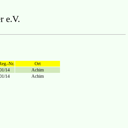
r e.V.
Reg.-Nr.
Ort
01/14
Achim
01/14
Achim