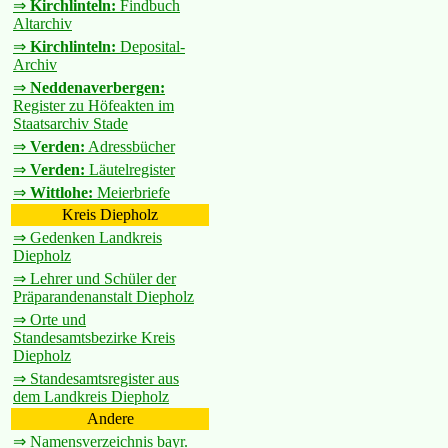
⇒
Kirchlinteln:
Findbuch
Altarchiv
⇒
Kirchlinteln:
Deposital-
Archiv
⇒
Neddenaverbergen:
Register zu Höfeakten im
Staatsarchiv Stade
⇒
Verden:
Adressbücher
⇒
Verden:
Läutelregister
⇒
Wittlohe:
Meierbriefe
Kreis Diepholz
⇒ Gedenken Landkreis
Diepholz
⇒ Lehrer und Schüler der
Präparandenanstalt Diepholz
⇒ Orte und
Standesamtsbezirke Kreis
Diepholz
⇒ Standesamtsregister aus
dem Landkreis Diepholz
Andere
⇒ Namensverzeichnis bayr.