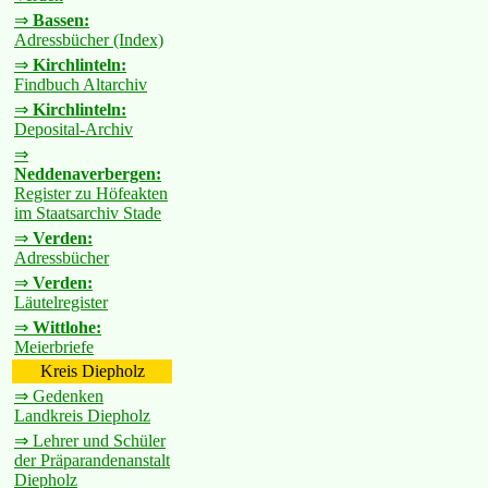
⇒
Bassen:
Adressbücher (Index)
⇒
Kirchlinteln:
Findbuch Altarchiv
⇒
Kirchlinteln:
Deposital-Archiv
⇒
Neddenaverbergen:
Register zu Höfeakten
im Staatsarchiv Stade
⇒
Verden:
Adressbücher
⇒
Verden:
Läutelregister
⇒
Wittlohe:
Meierbriefe
Kreis Diepholz
⇒ Gedenken
Landkreis Diepholz
⇒ Lehrer und Schüler
der Präparandenanstalt
Diepholz