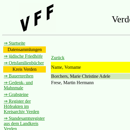
Verd
⇒ Startseite
Datensammlungen
⇒ jüdische Friedhöfe
Zurück
⇒ Ortsfamilienbücher
Name, Vorname
Kreis Verden
⇒ Bauernreihen
Borchers, Marie Christine Adele
Frese, Martin Hermann
⇒ Gedenk- und
Mahnmale
⇒ Grabsteine
⇒ Register der
Höfeakten im
Kreisarchiv Verden
⇒ Standesamtsregister
aus dem Landkreis
Verden