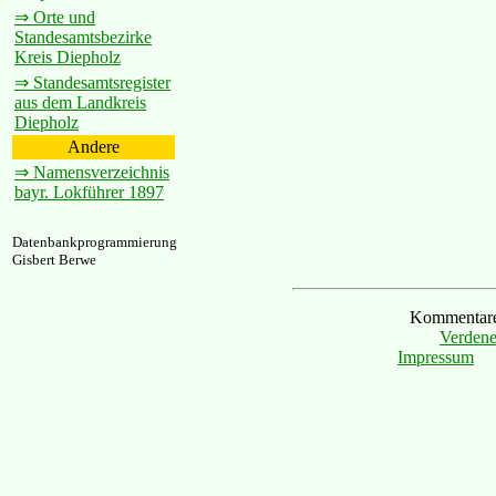
⇒ Orte und
Standesamtsbezirke
Kreis Diepholz
⇒ Standesamtsregister
aus dem Landkreis
Diepholz
Andere
⇒ Namensverzeichnis
bayr. Lokführer 1897
Datenbankprogrammierung
Gisbert Berwe
Kommentare 
Verdene
Impressum