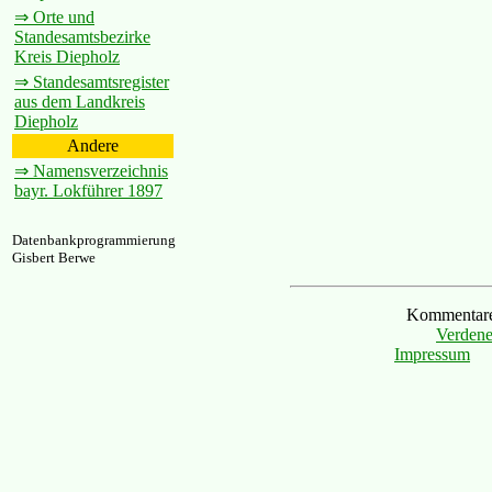
⇒ Orte und
Standesamtsbezirke
Kreis Diepholz
⇒ Standesamtsregister
aus dem Landkreis
Diepholz
Andere
⇒ Namensverzeichnis
bayr. Lokführer 1897
Datenbankprogrammierung
Gisbert Berwe
Kommentare 
Verdene
Impressum