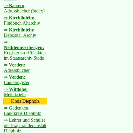
⇒
Bassen:
Adressbücher (Index)
⇒
Kirchlinteln:
Findbuch Altarchiv
⇒
Kirchlinteln:
Deposital-Archiv
⇒
Neddenaverbergen:
Register zu Höfeakten
im Staatsarchiv Stade
⇒
Verden:
Adressbücher
⇒
Verden:
Läutelregister
⇒
Wittlohe:
Meierbriefe
Kreis Diepholz
⇒ Gedenken
Landkreis Diepholz
⇒ Lehrer und Schüler
der Präparandenanstalt
Diepholz