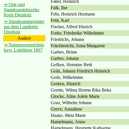
Faber, Heinrich
⇒ Orte und
Falk, Ilse
Standesamtsbezirke
Feht, Heinrich Hermann
Kreis Diepholz
Feht, Karl
⇒ Standesamtsregister
Fischer, Alfred Hinrich
aus dem Landkreis
Diepholz
Forke, Friederike Wilhelmine
Andere
Friedrichs, Johann
⇒ Namensverzeichnis
Früchtenicht, Anna Margarete
bayr. Lokführer 1897
Garbes, Brüne
Garbes, Johann
Gefken, Hermine Betti
Geils, Johann Friedrich Heinrich
Geils, Wilhelmine
Gerken, Hinrich
Gerrits, Wilma Herma Rika Beka
Glocke, Aline Adele Marie
Grau, Wilhelm Johann
Greve, Annaliese
Haake, Meta Marie
Hamelmann, Anna
Hamelmann, Henriette Katharine