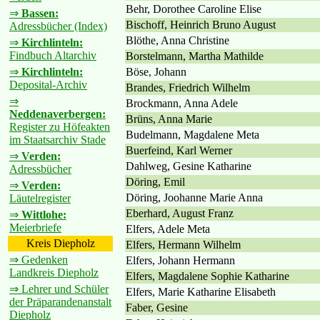
Behr, Dorothee Caroline Elise
⇒
Bassen:
Bischoff, Heinrich Bruno August
Adressbücher (Index)
Blöthe, Anna Christine
⇒
Kirchlinteln:
Findbuch Altarchiv
Borstelmann, Martha Mathilde
Böse, Johann
⇒
Kirchlinteln:
Deposital-Archiv
Brandes, Friedrich Wilhelm
⇒
Brockmann, Anna Adele
Neddenaverbergen:
Brüns, Anna Marie
Register zu Höfeakten
Budelmann, Magdalene Meta
im Staatsarchiv Stade
Buerfeind, Karl Werner
⇒
Verden:
Dahlweg, Gesine Katharine
Adressbücher
Döring, Emil
⇒
Verden:
Döring, Joohanne Marie Anna
Läutelregister
Eberhard, August Franz
⇒
Wittlohe:
Meierbriefe
Elfers, Adele Meta
Kreis Diepholz
Elfers, Hermann Wilhelm
⇒ Gedenken
Elfers, Johann Hermann
Landkreis Diepholz
Elfers, Magdalene Sophie Katharine
⇒ Lehrer und Schüler
Elfers, Marie Katharine Elisabeth
der Präparandenanstalt
Faber, Gesine
Diepholz