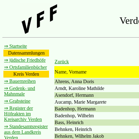
Verd
⇒ Startseite
Datensammlungen
⇒ jüdische Friedhöfe
Zurück
⇒ Ortsfamilienbücher
Name, Vorname
Kreis Verden
⇒ Bauernreihen
Ahrens, Anna Doris
Arndt, Karoline Mathilde
⇒ Gedenk- und
Mahnmale
Asendorf, Hermann
⇒ Grabsteine
Aucamp, Marie Margarete
⇒ Register der
Badenhop, Hermann
Höfeakten im
Badenhop, Wilhelm
Kreisarchiv Verden
Bass, Heinrich
⇒ Standesamtsregister
Behnken, Heinrich
aus dem Landkreis
Behnken, Wilhelm Jakob
Verden