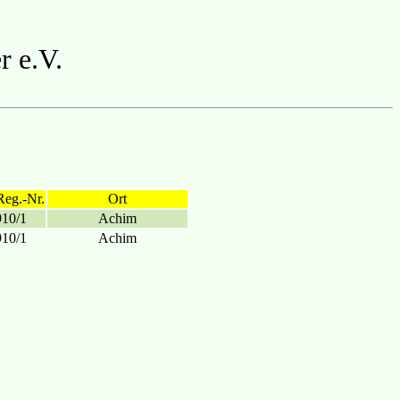
r e.V.
Reg.-Nr.
Ort
910/1
Achim
910/1
Achim