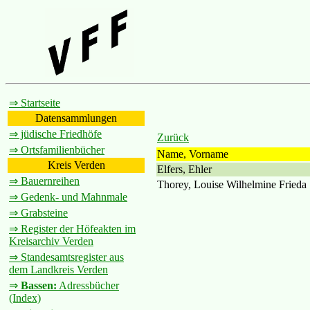
⇒ Startseite
Datensammlungen
⇒ jüdische Friedhöfe
Zurück
⇒ Ortsfamilienbücher
Name, Vorname
Kreis Verden
Elfers, Ehler
⇒ Bauernreihen
Thorey, Louise Wilhelmine Frieda
⇒ Gedenk- und Mahnmale
⇒ Grabsteine
⇒ Register der Höfeakten im
Kreisarchiv Verden
⇒ Standesamtsregister aus
dem Landkreis Verden
⇒
Bassen:
Adressbücher
(Index)