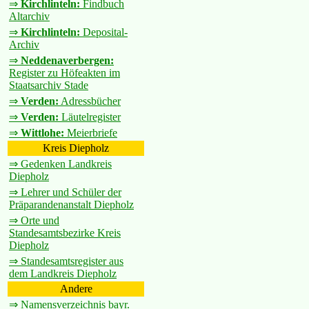
⇒
Kirchlinteln:
Findbuch
Altarchiv
⇒
Kirchlinteln:
Deposital-
Archiv
⇒
Neddenaverbergen:
Register zu Höfeakten im
Staatsarchiv Stade
⇒
Verden:
Adressbücher
⇒
Verden:
Läutelregister
⇒
Wittlohe:
Meierbriefe
Kreis Diepholz
⇒ Gedenken Landkreis
Diepholz
⇒ Lehrer und Schüler der
Präparandenanstalt Diepholz
⇒ Orte und
Standesamtsbezirke Kreis
Diepholz
⇒ Standesamtsregister aus
dem Landkreis Diepholz
Andere
⇒ Namensverzeichnis bayr.