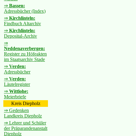
⇒
Bassen:
Adressbücher (Index)
⇒
Kirchlinteln:
Findbuch Altarchiv
⇒
Kirchlinteln:
Deposital-Archiv
⇒
Neddenaverbergen:
Register zu Höfeakten
im Staatsarchiv Stade
⇒
Verden:
Adressbücher
⇒
Verden:
Läutelregister
⇒
Wittlohe:
Meierbriefe
Kreis Diepholz
⇒ Gedenken
Landkreis Diepholz
⇒ Lehrer und Schüler
der Präparandenanstalt
Diepholz