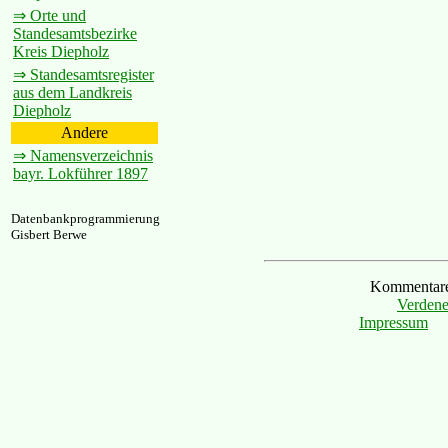
⇒ Orte und
Standesamtsbezirke
Kreis Diepholz
⇒ Standesamtsregister
aus dem Landkreis
Diepholz
Andere
⇒ Namensverzeichnis
bayr. Lokführer 1897
Datenbankprogrammierung
Gisbert Berwe
Kommentare 
Verdene
Impressum