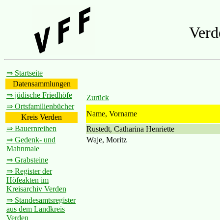
Verd
⇒ Startseite
Datensammlungen
⇒ jüdische Friedhöfe
Zurück
⇒ Ortsfamilienbücher
Name, Vorname
Kreis Verden
⇒ Bauernreihen
Rustedt, Catharina Henriette
Waje, Moritz
⇒ Gedenk- und
Mahnmale
⇒ Grabsteine
⇒ Register der
Höfeakten im
Kreisarchiv Verden
⇒ Standesamtsregister
aus dem Landkreis
Verden