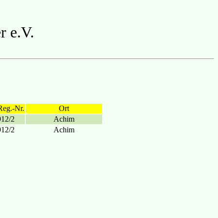
r e.V.
Reg.-Nr.
Ort
912/2
Achim
912/2
Achim