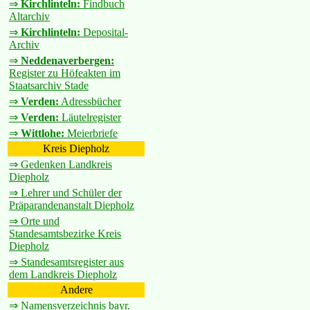
⇒
Kirchlinteln:
Findbuch
Altarchiv
⇒
Kirchlinteln:
Deposital-
Archiv
⇒
Neddenaverbergen:
Register zu Höfeakten im
Staatsarchiv Stade
⇒
Verden:
Adressbücher
⇒
Verden:
Läutelregister
⇒
Wittlohe:
Meierbriefe
Kreis Diepholz
⇒ Gedenken Landkreis
Diepholz
⇒ Lehrer und Schüler der
Präparandenanstalt Diepholz
⇒ Orte und
Standesamtsbezirke Kreis
Diepholz
⇒ Standesamtsregister aus
dem Landkreis Diepholz
Andere
⇒ Namensverzeichnis bayr.