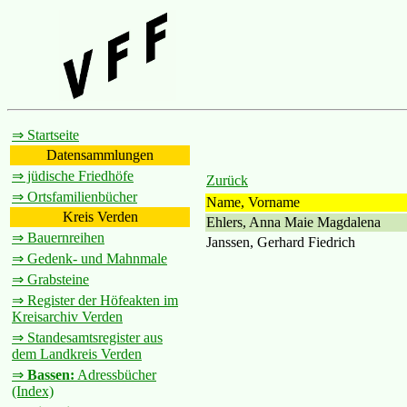
⇒ Startseite
Datensammlungen
⇒ jüdische Friedhöfe
Zurück
⇒ Ortsfamilienbücher
Name, Vorname
Kreis Verden
Ehlers, Anna Maie Magdalena
⇒ Bauernreihen
Janssen, Gerhard Fiedrich
⇒ Gedenk- und Mahnmale
⇒ Grabsteine
⇒ Register der Höfeakten im
Kreisarchiv Verden
⇒ Standesamtsregister aus
dem Landkreis Verden
⇒
Bassen:
Adressbücher
(Index)