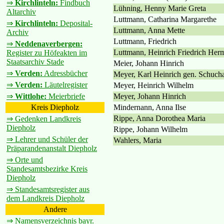
⇒
Kirchlinteln:
Findbuch
Lühning, Henny Marie Greta
Altarchiv
Luttmann, Catharina Margarethe
⇒
Kirchlinteln:
Deposital-
Luttmann, Anna Mette
Archiv
Luttmann, Friedrich
⇒
Neddenaverbergen:
Luttmann, Heinrich Friedrich Her
Register zu Höfeakten im
Staatsarchiv Stade
Meier, Johann Hinrich
⇒
Verden:
Adressbücher
Meyer, Karl Heinrich gen. Schucha
⇒
Verden:
Läutelregister
Meyer, Heinrich Wilhelm
Meyer, Johann Hinrich
⇒
Wittlohe:
Meierbriefe
Mindernann, Anna Ilse
Kreis Diepholz
Rippe, Anna Dorothea Maria
⇒ Gedenken Landkreis
Diepholz
Rippe, Johann Wilhelm
⇒ Lehrer und Schüler der
Wahlers, Maria
Präparandenanstalt Diepholz
⇒ Orte und
Standesamtsbezirke Kreis
Diepholz
⇒ Standesamtsregister aus
dem Landkreis Diepholz
Andere
⇒ Namensverzeichnis bayr.