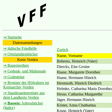
⇒ Startseite
Datensammlungen
⇒ jüdische Friedhöfe
Zurück
⇒ Ortsfamilienbücher
Name, Vorname
Kreis Verden
Behrens, Heinrich (Vater)
⇒ Bauernreihen
Diercks, Else Gesine
⇒ Gedenk- und Mahnmale
Haase, Margarete Dorothee
⇒ Grabsteine
Haase, Hermann Hinrich
⇒ Register der Höfeakten im
Heemsoth, Hinrich Diedrich
Kreisarchiv Verden
Helmke, Catharina Maria Dorothe
⇒ Standesamtsregister aus
Hesse, Catharina Margarethe
dem Landkreis Verden
Jäger, Hermann Hinrich
⇒
Bassen:
Adressbücher
Köster, Anna Chatharina
(Index)
Kruse, Heinrich (Vater)