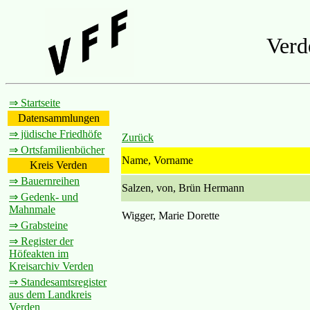
Verd
⇒ Startseite
Datensammlungen
⇒ jüdische Friedhöfe
Zurück
⇒ Ortsfamilienbücher
Name, Vorname
Kreis Verden
⇒ Bauernreihen
Salzen, von, Brün Hermann
⇒ Gedenk- und
Mahnmale
Wigger, Marie Dorette
⇒ Grabsteine
⇒ Register der
Höfeakten im
Kreisarchiv Verden
⇒ Standesamtsregister
aus dem Landkreis
Verden