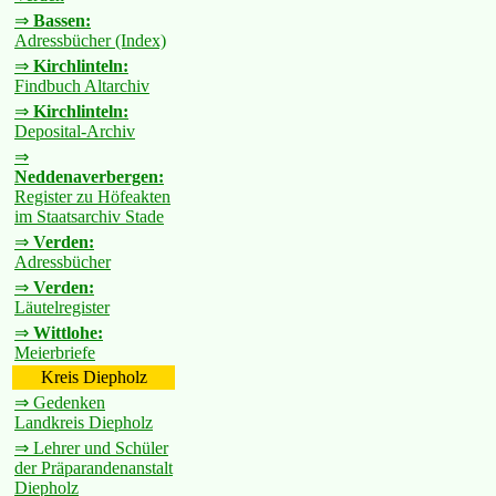
⇒
Bassen:
Adressbücher (Index)
⇒
Kirchlinteln:
Findbuch Altarchiv
⇒
Kirchlinteln:
Deposital-Archiv
⇒
Neddenaverbergen:
Register zu Höfeakten
im Staatsarchiv Stade
⇒
Verden:
Adressbücher
⇒
Verden:
Läutelregister
⇒
Wittlohe:
Meierbriefe
Kreis Diepholz
⇒ Gedenken
Landkreis Diepholz
⇒ Lehrer und Schüler
der Präparandenanstalt
Diepholz