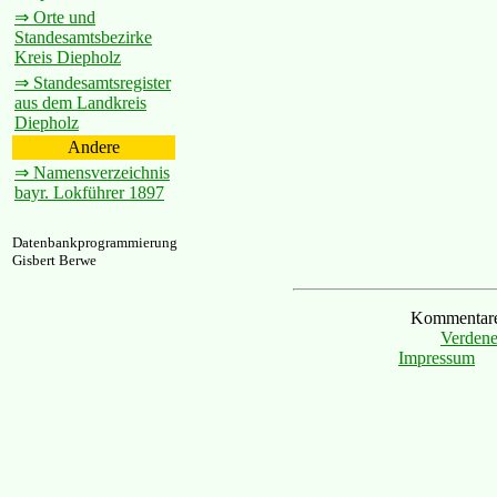
⇒ Orte und
Standesamtsbezirke
Kreis Diepholz
⇒ Standesamtsregister
aus dem Landkreis
Diepholz
Andere
⇒ Namensverzeichnis
bayr. Lokführer 1897
Datenbankprogrammierung
Gisbert Berwe
Kommentare 
Verdene
Impressum