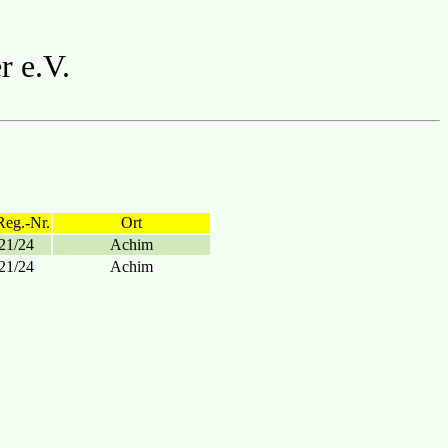
r e.V.
Reg.-Nr.
Ort
21/24
Achim
21/24
Achim