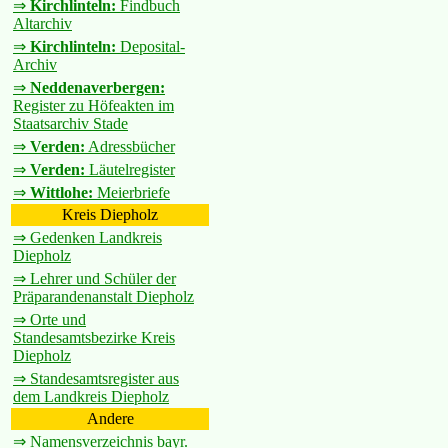
⇒
Kirchlinteln:
Findbuch
Altarchiv
⇒
Kirchlinteln:
Deposital-
Archiv
⇒
Neddenaverbergen:
Register zu Höfeakten im
Staatsarchiv Stade
⇒
Verden:
Adressbücher
⇒
Verden:
Läutelregister
⇒
Wittlohe:
Meierbriefe
Kreis Diepholz
⇒ Gedenken Landkreis
Diepholz
⇒ Lehrer und Schüler der
Präparandenanstalt Diepholz
⇒ Orte und
Standesamtsbezirke Kreis
Diepholz
⇒ Standesamtsregister aus
dem Landkreis Diepholz
Andere
⇒ Namensverzeichnis bayr.