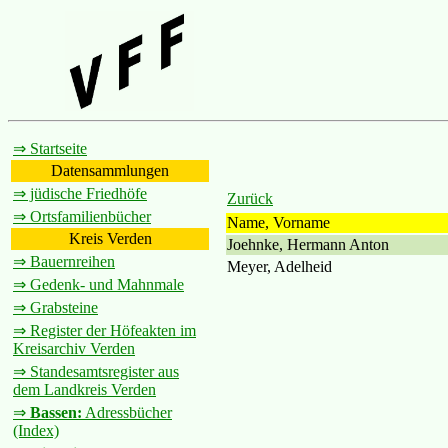
⇒ Startseite
Datensammlungen
⇒ jüdische Friedhöfe
Zurück
⇒ Ortsfamilienbücher
Name, Vorname
Kreis Verden
Joehnke, Hermann Anton
⇒ Bauernreihen
Meyer, Adelheid
⇒ Gedenk- und Mahnmale
⇒ Grabsteine
⇒ Register der Höfeakten im
Kreisarchiv Verden
⇒ Standesamtsregister aus
dem Landkreis Verden
⇒
Bassen:
Adressbücher
(Index)