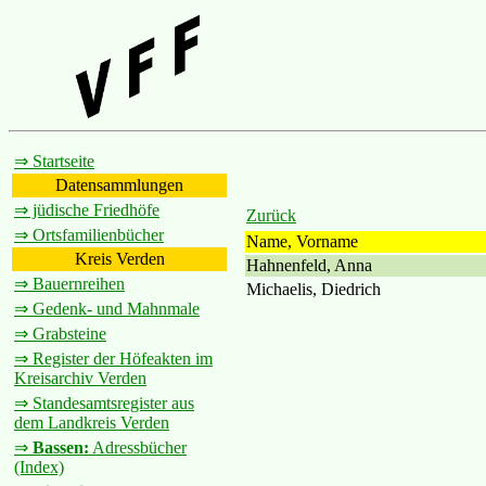
⇒ Startseite
Datensammlungen
⇒ jüdische Friedhöfe
Zurück
⇒ Ortsfamilienbücher
Name, Vorname
Kreis Verden
Hahnenfeld, Anna
⇒ Bauernreihen
Michaelis, Diedrich
⇒ Gedenk- und Mahnmale
⇒ Grabsteine
⇒ Register der Höfeakten im
Kreisarchiv Verden
⇒ Standesamtsregister aus
dem Landkreis Verden
⇒
Bassen:
Adressbücher
(Index)