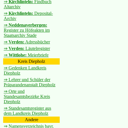
⇒
Kirchlinteln:
Findbuch
Altarchiv
⇒
Kirchlinteln:
Deposital-
Archiv
⇒
Neddenaverbergen:
Register zu Höfeakten im
Staatsarchiv Stade
⇒
Verden:
Adressbücher
⇒
Verden:
Läutelregister
⇒
Wittlohe:
Meierbriefe
Kreis Diepholz
⇒ Gedenken Landkreis
Diepholz
⇒ Lehrer und Schüler der
Präparandenanstalt Diepholz
⇒ Orte und
Standesamtsbezirke Kreis
Diepholz
⇒ Standesamtsregister aus
dem Landkreis Diepholz
Andere
⇒ Namensverzeichnis bayr.