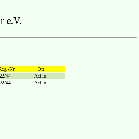
r e.V.
Reg.-Nr.
Ort
22/44
Achim
22/44
Achim