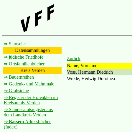
⇒ Startseite
Datensammlungen
⇒ jüdische Friedhöfe
Zurück
⇒ Ortsfamilienbücher
Name, Vorname
Kreis Verden
Voss, Hermann Diedrich
⇒ Bauernreihen
Wrede, Hedwig Dorothea
⇒ Gedenk- und Mahnmale
⇒ Grabsteine
⇒ Register der Höfeakten im
Kreisarchiv Verden
⇒ Standesamtsregister aus
dem Landkreis Verden
⇒
Bassen:
Adressbücher
(Index)