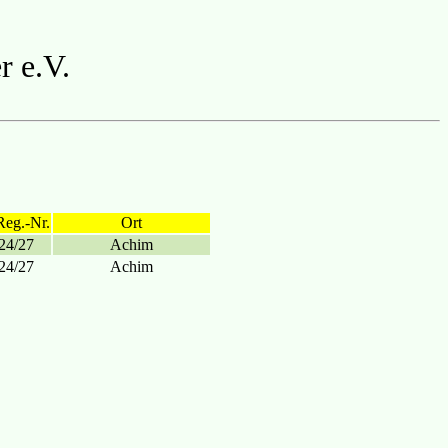
r e.V.
Reg.-Nr.
Ort
24/27
Achim
24/27
Achim