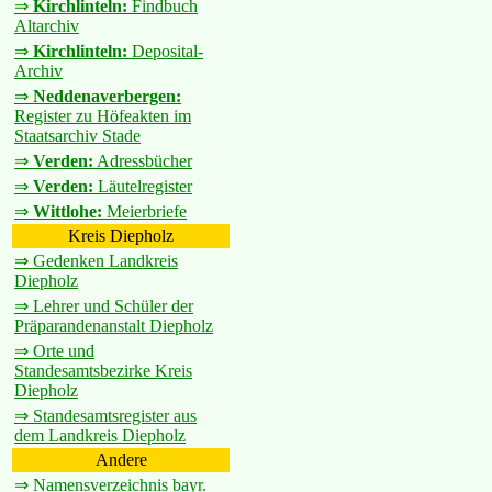
⇒
Kirchlinteln:
Findbuch
Altarchiv
⇒
Kirchlinteln:
Deposital-
Archiv
⇒
Neddenaverbergen:
Register zu Höfeakten im
Staatsarchiv Stade
⇒
Verden:
Adressbücher
⇒
Verden:
Läutelregister
⇒
Wittlohe:
Meierbriefe
Kreis Diepholz
⇒ Gedenken Landkreis
Diepholz
⇒ Lehrer und Schüler der
Präparandenanstalt Diepholz
⇒ Orte und
Standesamtsbezirke Kreis
Diepholz
⇒ Standesamtsregister aus
dem Landkreis Diepholz
Andere
⇒ Namensverzeichnis bayr.