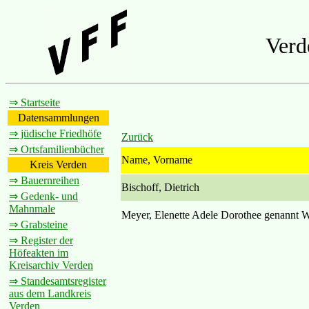
Verd
⇒ Startseite
Datensammlungen
⇒ jüdische Friedhöfe
Zurück
⇒ Ortsfamilienbücher
Name, Vorname
Kreis Verden
⇒ Bauernreihen
Bischoff, Dietrich
⇒ Gedenk- und
Mahnmale
Meyer, Elenette Adele Dorothee genannt W
⇒ Grabsteine
⇒ Register der
Höfeakten im
Kreisarchiv Verden
⇒ Standesamtsregister
aus dem Landkreis
Verden