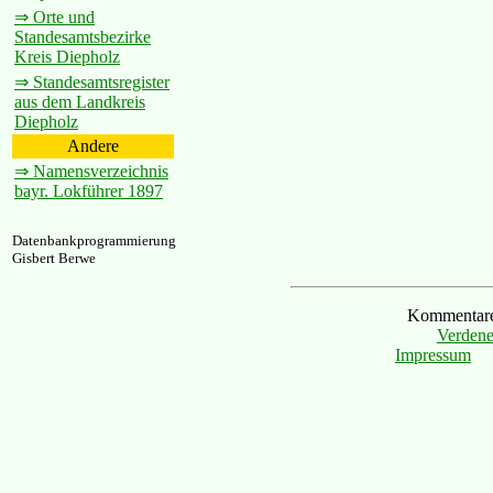
⇒ Orte und
Standesamtsbezirke
Kreis Diepholz
⇒ Standesamtsregister
aus dem Landkreis
Diepholz
Andere
⇒ Namensverzeichnis
bayr. Lokführer 1897
Datenbankprogrammierung
Gisbert Berwe
Kommentare 
Verdene
Impressum