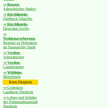
⇒
Bassen:
Adressbücher (Index)
⇒
Kirchlinteln:
Findbuch Altarchiv
⇒
Kirchlinteln:
Deposital-Archiv
⇒
Neddenaverbergen:
Register zu Höfeakten
im Staatsarchiv Stade
⇒
Verden:
Adressbücher
⇒
Verden:
Läutelregister
⇒
Wittlohe:
Meierbriefe
Kreis Diepholz
⇒ Gedenken
Landkreis Diepholz
⇒ Lehrer und Schüler
der Präparandenanstalt
Diepholz