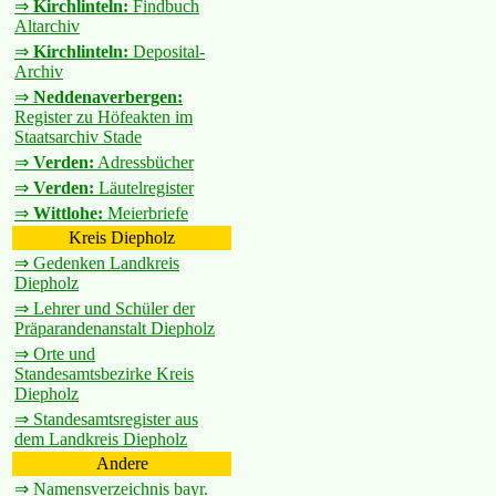
⇒
Kirchlinteln:
Findbuch
Altarchiv
⇒
Kirchlinteln:
Deposital-
Archiv
⇒
Neddenaverbergen:
Register zu Höfeakten im
Staatsarchiv Stade
⇒
Verden:
Adressbücher
⇒
Verden:
Läutelregister
⇒
Wittlohe:
Meierbriefe
Kreis Diepholz
⇒ Gedenken Landkreis
Diepholz
⇒ Lehrer und Schüler der
Präparandenanstalt Diepholz
⇒ Orte und
Standesamtsbezirke Kreis
Diepholz
⇒ Standesamtsregister aus
dem Landkreis Diepholz
Andere
⇒ Namensverzeichnis bayr.