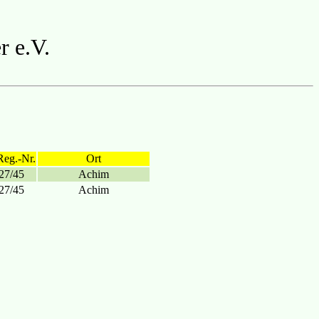
r e.V.
Reg.-Nr.
Ort
27/45
Achim
27/45
Achim