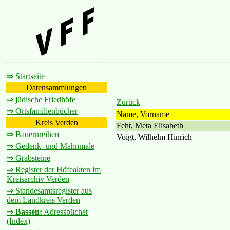
⇒ Startseite
Datensammlungen
⇒ jüdische Friedhöfe
Zurück
⇒ Ortsfamilienbücher
Name, Vorname
Kreis Verden
Feht, Meta Elisabeth
⇒ Bauernreihen
Voigt, Wilhelm Hinrich
⇒ Gedenk- und Mahnmale
⇒ Grabsteine
⇒ Register der Höfeakten im
Kreisarchiv Verden
⇒ Standesamtsregister aus
dem Landkreis Verden
⇒
Bassen:
Adressbücher
(Index)