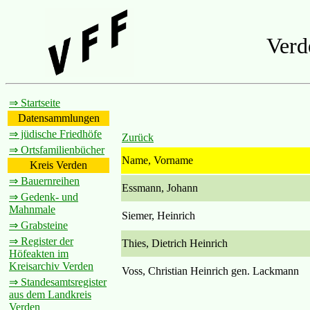
Verd
⇒ Startseite
Datensammlungen
⇒ jüdische Friedhöfe
Zurück
⇒ Ortsfamilienbücher
Name, Vorname
Kreis Verden
⇒ Bauernreihen
Essmann, Johann
⇒ Gedenk- und
Mahnmale
Siemer, Heinrich
⇒ Grabsteine
⇒ Register der
Thies, Dietrich Heinrich
Höfeakten im
Kreisarchiv Verden
Voss, Christian Heinrich gen. Lackmann
⇒ Standesamtsregister
aus dem Landkreis
Verden