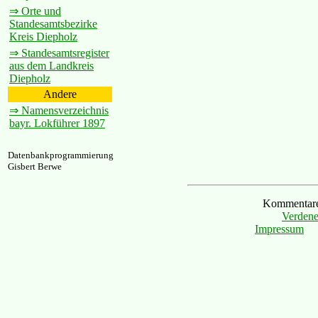
⇒ Orte und
Standesamtsbezirke
Kreis Diepholz
⇒ Standesamtsregister
aus dem Landkreis
Diepholz
Andere
⇒ Namensverzeichnis
bayr. Lokführer 1897
Datenbankprogrammierung
Gisbert Berwe
Kommentare 
Verdene
Impressum