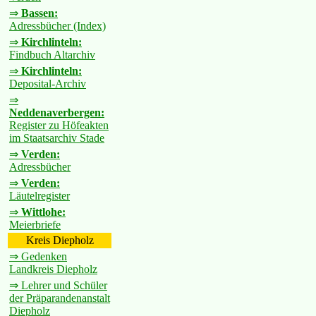
⇒
Bassen:
Adressbücher (Index)
⇒
Kirchlinteln:
Findbuch Altarchiv
⇒
Kirchlinteln:
Deposital-Archiv
⇒
Neddenaverbergen:
Register zu Höfeakten
im Staatsarchiv Stade
⇒
Verden:
Adressbücher
⇒
Verden:
Läutelregister
⇒
Wittlohe:
Meierbriefe
Kreis Diepholz
⇒ Gedenken
Landkreis Diepholz
⇒ Lehrer und Schüler
der Präparandenanstalt
Diepholz