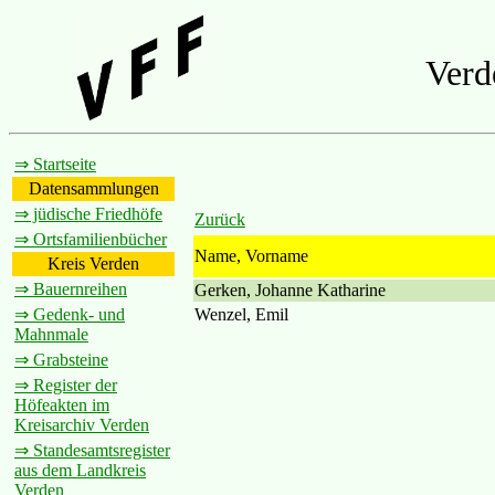
Verd
⇒ Startseite
Datensammlungen
⇒ jüdische Friedhöfe
Zurück
⇒ Ortsfamilienbücher
Name, Vorname
Kreis Verden
⇒ Bauernreihen
Gerken, Johanne Katharine
Wenzel, Emil
⇒ Gedenk- und
Mahnmale
⇒ Grabsteine
⇒ Register der
Höfeakten im
Kreisarchiv Verden
⇒ Standesamtsregister
aus dem Landkreis
Verden