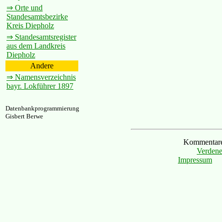
⇒ Orte und
Standesamtsbezirke
Kreis Diepholz
⇒ Standesamtsregister
aus dem Landkreis
Diepholz
Andere
⇒ Namensverzeichnis
bayr. Lokführer 1897
Datenbankprogrammierung
Gisbert Berwe
Kommentare 
Verdene
Impressum