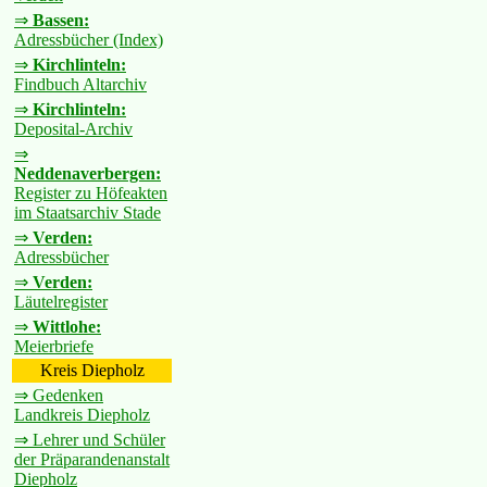
⇒
Bassen:
Adressbücher (Index)
⇒
Kirchlinteln:
Findbuch Altarchiv
⇒
Kirchlinteln:
Deposital-Archiv
⇒
Neddenaverbergen:
Register zu Höfeakten
im Staatsarchiv Stade
⇒
Verden:
Adressbücher
⇒
Verden:
Läutelregister
⇒
Wittlohe:
Meierbriefe
Kreis Diepholz
⇒ Gedenken
Landkreis Diepholz
⇒ Lehrer und Schüler
der Präparandenanstalt
Diepholz