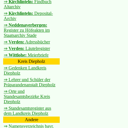
⇒
Kirchlinteln:
Findbuch
Altarchiv
⇒
Kirchlinteln:
Deposital-
Archiv
⇒
Neddenaverbergen:
Register zu Höfeakten im
Staatsarchiv Stade
⇒
Verden:
Adressbücher
⇒
Verden:
Läutelregister
⇒
Wittlohe:
Meierbriefe
Kreis Diepholz
⇒ Gedenken Landkreis
Diepholz
⇒ Lehrer und Schüler der
Präparandenanstalt Diepholz
⇒ Orte und
Standesamtsbezirke Kreis
Diepholz
⇒ Standesamtsregister aus
dem Landkreis Diepholz
Andere
⇒ Namensverzeichnis bayr.