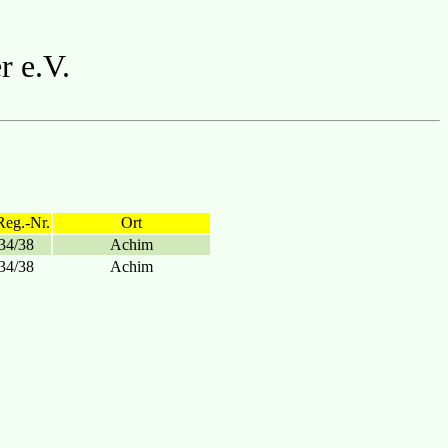
r e.V.
Reg.-Nr.
Ort
34/38
Achim
34/38
Achim