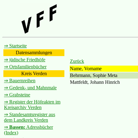
⇒ Startseite
Datensammlungen
⇒ jüdische Friedhöfe
Zurück
⇒ Ortsfamilienbücher
Name, Vorname
Kreis Verden
Behrmann, Sophie Meta
⇒ Bauernreihen
Mattfeldt, Johann Hinrich
⇒ Gedenk- und Mahnmale
⇒ Grabsteine
⇒ Register der Höfeakten im
Kreisarchiv Verden
⇒ Standesamtsregister aus
dem Landkreis Verden
⇒
Bassen:
Adressbücher
(Index)