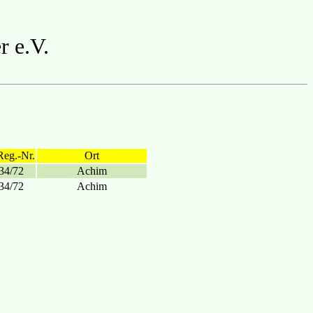
r e.V.
Reg.-Nr.
Ort
34/72
Achim
34/72
Achim