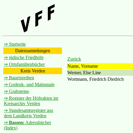
⇒ Startseite
Datensammlungen
⇒ jüdische Friedhöfe
Zurück
⇒ Ortsfamilienbücher
Name, Vorname
Kreis Verden
Werner, Else Line
⇒ Bauernreihen
Wortmann, Friedrich Diedrich
⇒ Gedenk- und Mahnmale
⇒ Grabsteine
⇒ Register der Höfeakten im
Kreisarchiv Verden
⇒ Standesamtsregister aus
dem Landkreis Verden
⇒
Bassen:
Adressbücher
(Index)