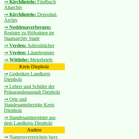
⇒
Kirchlinteln:
Findbuch
Altarchiv
⇒
Kirchlinteln:
Deposital-
Archiv
⇒
Neddenaverbergen:
Register zu Höfeakten im
Staatsarchiv Stade
⇒
Verden:
Adressbücher
⇒
Verden:
Läutelregister
⇒
Wittlohe:
Meierbriefe
Kreis Diepholz
⇒ Gedenken Landkreis
Diepholz
⇒ Lehrer und Schüler der
Präparandenanstalt Diepholz
⇒ Orte und
Standesamtsbezirke Kreis
Diepholz
⇒ Standesamtsregister aus
dem Landkreis Diepholz
Andere
⇒ Namensverzeichnis bayr.