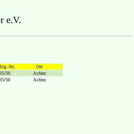
r e.V.
Reg.-Nr.
Ort
35/50
Achim
35/50
Achim