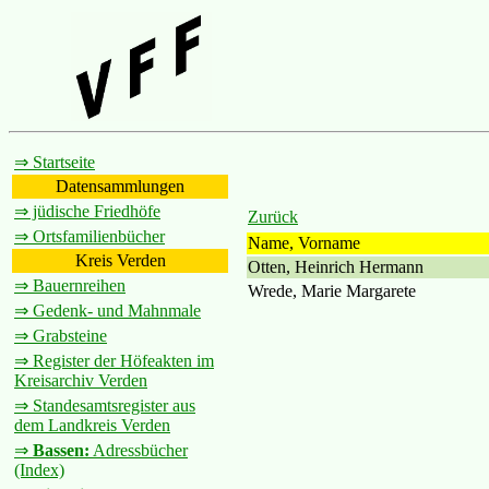
⇒ Startseite
Datensammlungen
⇒ jüdische Friedhöfe
Zurück
⇒ Ortsfamilienbücher
Name, Vorname
Kreis Verden
Otten, Heinrich Hermann
⇒ Bauernreihen
Wrede, Marie Margarete
⇒ Gedenk- und Mahnmale
⇒ Grabsteine
⇒ Register der Höfeakten im
Kreisarchiv Verden
⇒ Standesamtsregister aus
dem Landkreis Verden
⇒
Bassen:
Adressbücher
(Index)