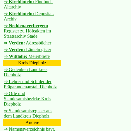
⇒
Kirchlinteln:
Findbuch
Altarchiv
⇒
Kirchlinteln:
Deposital-
Archiv
⇒
Neddenaverbergen:
Register zu Höfeakten im
Staatsarchiv Stade
⇒
Verden:
Adressbücher
⇒
Verden:
Läutelregister
⇒
Wittlohe:
Meierbriefe
Kreis Diepholz
⇒ Gedenken Landkreis
Diepholz
⇒ Lehrer und Schüler der
Präparandenanstalt Diepholz
⇒ Orte und
Standesamtsbezirke Kreis
Diepholz
⇒ Standesamtsregister aus
dem Landkreis Diepholz
Andere
⇒ Namensverzeichnis bayr.