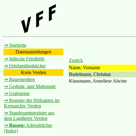
⇒ Startseite
Datensammlungen
⇒ jüdische Friedhöfe
Zurück
⇒ Ortsfamilienbücher
Name, Vorname
Kreis Verden
Budelmann, Christian
⇒ Bauernreihen
Klussmann, Anneliese Alwine
⇒ Gedenk- und Mahnmale
⇒ Grabsteine
⇒ Register der Höfeakten im
Kreisarchiv Verden
⇒ Standesamtsregister aus
dem Landkreis Verden
⇒
Bassen:
Adressbücher
(Index)