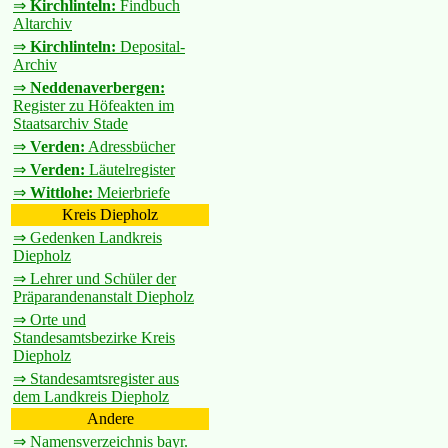
⇒
Kirchlinteln:
Findbuch
Altarchiv
⇒
Kirchlinteln:
Deposital-
Archiv
⇒
Neddenaverbergen:
Register zu Höfeakten im
Staatsarchiv Stade
⇒
Verden:
Adressbücher
⇒
Verden:
Läutelregister
⇒
Wittlohe:
Meierbriefe
Kreis Diepholz
⇒ Gedenken Landkreis
Diepholz
⇒ Lehrer und Schüler der
Präparandenanstalt Diepholz
⇒ Orte und
Standesamtsbezirke Kreis
Diepholz
⇒ Standesamtsregister aus
dem Landkreis Diepholz
Andere
⇒ Namensverzeichnis bayr.