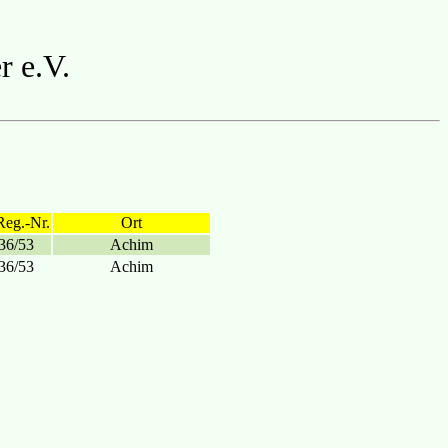
r e.V.
Reg.-Nr.
Ort
36/53
Achim
36/53
Achim