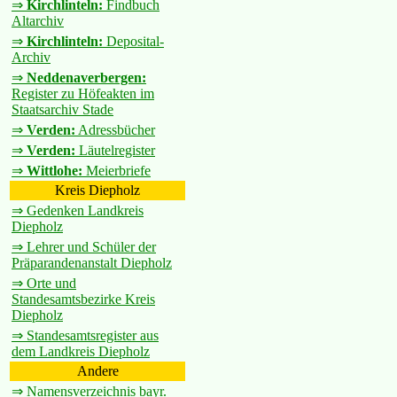
⇒
Kirchlinteln:
Findbuch
Altarchiv
⇒
Kirchlinteln:
Deposital-
Archiv
⇒
Neddenaverbergen:
Register zu Höfeakten im
Staatsarchiv Stade
⇒
Verden:
Adressbücher
⇒
Verden:
Läutelregister
⇒
Wittlohe:
Meierbriefe
Kreis Diepholz
⇒ Gedenken Landkreis
Diepholz
⇒ Lehrer und Schüler der
Präparandenanstalt Diepholz
⇒ Orte und
Standesamtsbezirke Kreis
Diepholz
⇒ Standesamtsregister aus
dem Landkreis Diepholz
Andere
⇒ Namensverzeichnis bayr.