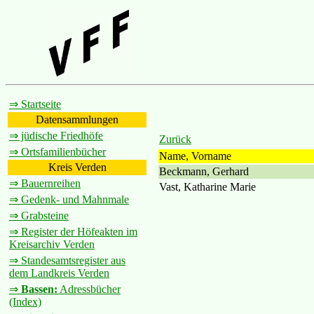
⇒ Startseite
Datensammlungen
⇒ jüdische Friedhöfe
Zurück
⇒ Ortsfamilienbücher
Name, Vorname
Kreis Verden
Beckmann, Gerhard
⇒ Bauernreihen
Vast, Katharine Marie
⇒ Gedenk- und Mahnmale
⇒ Grabsteine
⇒ Register der Höfeakten im
Kreisarchiv Verden
⇒ Standesamtsregister aus
dem Landkreis Verden
⇒
Bassen:
Adressbücher
(Index)