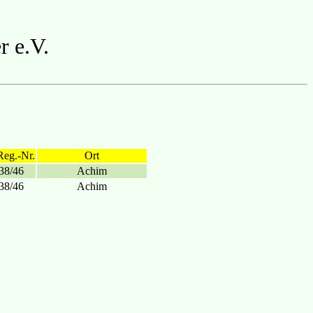
r e.V.
Reg.-Nr.
Ort
38/46
Achim
38/46
Achim