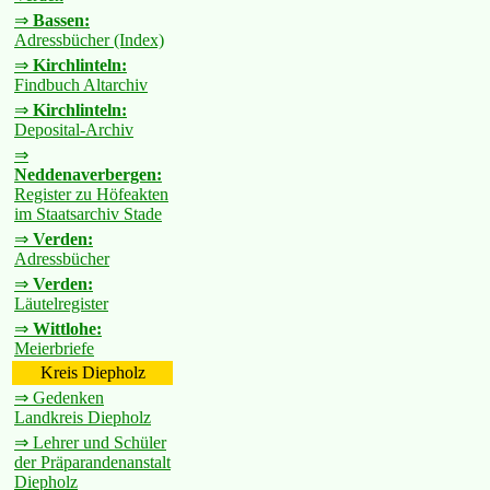
⇒
Bassen:
Adressbücher (Index)
⇒
Kirchlinteln:
Findbuch Altarchiv
⇒
Kirchlinteln:
Deposital-Archiv
⇒
Neddenaverbergen:
Register zu Höfeakten
im Staatsarchiv Stade
⇒
Verden:
Adressbücher
⇒
Verden:
Läutelregister
⇒
Wittlohe:
Meierbriefe
Kreis Diepholz
⇒ Gedenken
Landkreis Diepholz
⇒ Lehrer und Schüler
der Präparandenanstalt
Diepholz