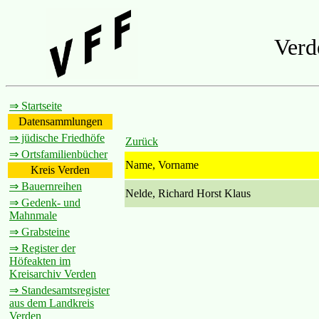
Verd
⇒ Startseite
Datensammlungen
⇒ jüdische Friedhöfe
Zurück
⇒ Ortsfamilienbücher
Name, Vorname
Kreis Verden
⇒ Bauernreihen
Nelde, Richard Horst Klaus
⇒ Gedenk- und
Mahnmale
⇒ Grabsteine
⇒ Register der
Höfeakten im
Kreisarchiv Verden
⇒ Standesamtsregister
aus dem Landkreis
Verden