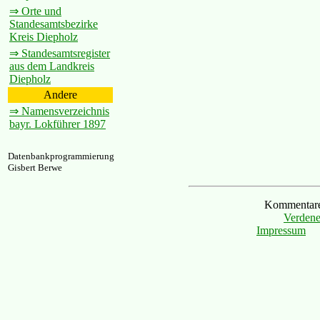
⇒ Orte und
Standesamtsbezirke
Kreis Diepholz
⇒ Standesamtsregister
aus dem Landkreis
Diepholz
Andere
⇒ Namensverzeichnis
bayr. Lokführer 1897
Datenbankprogrammierung
Gisbert Berwe
Kommentare 
Verdene
Impressum