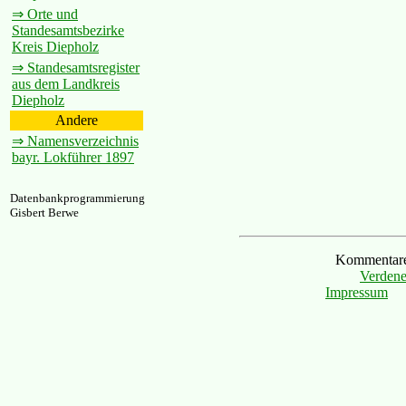
⇒ Orte und
Standesamtsbezirke
Kreis Diepholz
⇒ Standesamtsregister
aus dem Landkreis
Diepholz
Andere
⇒ Namensverzeichnis
bayr. Lokführer 1897
Datenbankprogrammierung
Gisbert Berwe
Kommentare 
Verdene
Impressum