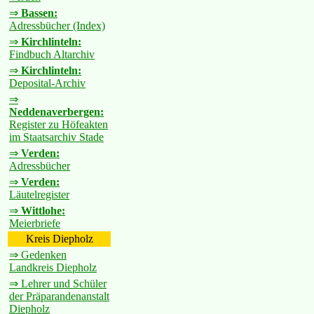
⇒
Bassen:
Adressbücher (Index)
⇒
Kirchlinteln:
Findbuch Altarchiv
⇒
Kirchlinteln:
Deposital-Archiv
⇒
Neddenaverbergen:
Register zu Höfeakten
im Staatsarchiv Stade
⇒
Verden:
Adressbücher
⇒
Verden:
Läutelregister
⇒
Wittlohe:
Meierbriefe
Kreis Diepholz
⇒ Gedenken
Landkreis Diepholz
⇒ Lehrer und Schüler
der Präparandenanstalt
Diepholz