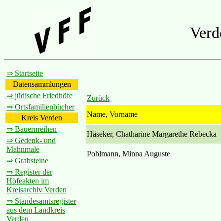
Verd
⇒ Startseite
Datensammlungen
⇒ jüdische Friedhöfe
Zurück
⇒ Ortsfamilienbücher
Name, Vorname
Kreis Verden
⇒ Bauernreihen
Häseker, Chatharine Margarethe Rebecka
⇒ Gedenk- und
Mahnmale
Pohlmann, Minna Auguste
⇒ Grabsteine
⇒ Register der
Höfeakten im
Kreisarchiv Verden
⇒ Standesamtsregister
aus dem Landkreis
Verden