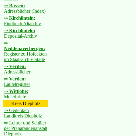
⇒
Bassen:
Adressbücher (Index)
⇒
Kirchlinteln:
Findbuch Altarchiv
⇒
Kirchlinteln:
Deposital-Archiv
⇒
Neddenaverbergen:
Register zu Höfeakten
im Staatsarchiv Stade
⇒
Verden:
Adressbücher
⇒
Verden:
Läutelregister
⇒
Wittlohe:
Meierbriefe
Kreis Diepholz
⇒ Gedenken
Landkreis Diepholz
⇒ Lehrer und Schüler
der Präparandenanstalt
Diepholz