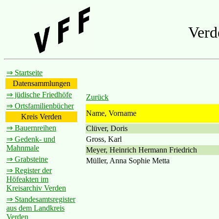
Verd
⇒ Startseite
Datensammlungen
⇒ jüdische Friedhöfe
Zurück
⇒ Ortsfamilienbücher
Name, Vorname
Kreis Verden
⇒ Bauernreihen
Clüver, Doris
Gross, Karl
⇒ Gedenk- und
Mahnmale
Meyer, Heinrich Hermann Friedrich
⇒ Grabsteine
Müller, Anna Sophie Metta
⇒ Register der
Höfeakten im
Kreisarchiv Verden
⇒ Standesamtsregister
aus dem Landkreis
Verden