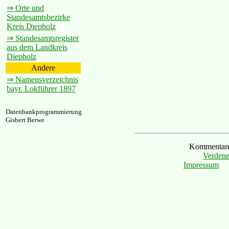
⇒ Orte und
Standesamtsbezirke
Kreis Diepholz
⇒ Standesamtsregister
aus dem Landkreis
Diepholz
Andere
⇒ Namensverzeichnis
bayr. Lokführer 1897
Datenbankprogrammierung
Gisbert Berwe
Kommentare 
Verdene
Impressum