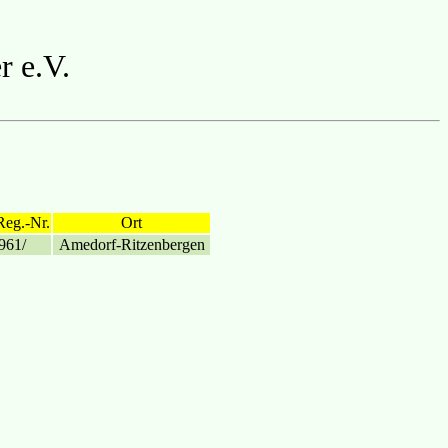
r e.V.
Reg.-Nr.
Ort
961/
Amedorf-Ritzenbergen