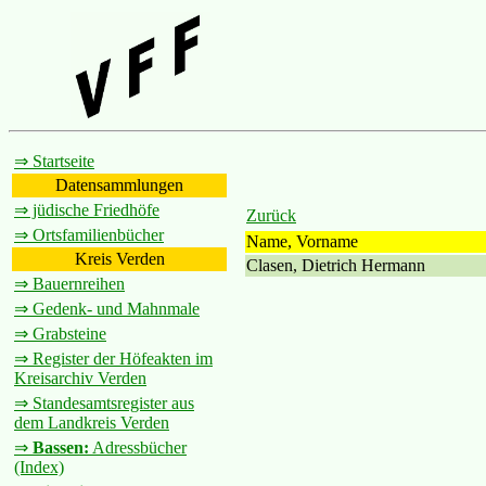
⇒ Startseite
Datensammlungen
⇒ jüdische Friedhöfe
Zurück
⇒ Ortsfamilienbücher
Name, Vorname
Kreis Verden
Clasen, Dietrich Hermann
⇒ Bauernreihen
⇒ Gedenk- und Mahnmale
⇒ Grabsteine
⇒ Register der Höfeakten im
Kreisarchiv Verden
⇒ Standesamtsregister aus
dem Landkreis Verden
⇒
Bassen:
Adressbücher
(Index)