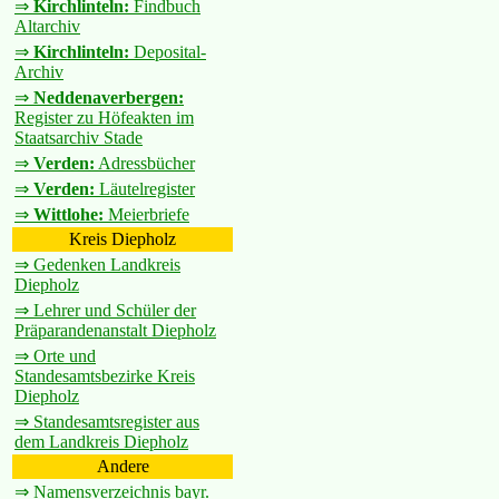
⇒
Kirchlinteln:
Findbuch
Altarchiv
⇒
Kirchlinteln:
Deposital-
Archiv
⇒
Neddenaverbergen:
Register zu Höfeakten im
Staatsarchiv Stade
⇒
Verden:
Adressbücher
⇒
Verden:
Läutelregister
⇒
Wittlohe:
Meierbriefe
Kreis Diepholz
⇒ Gedenken Landkreis
Diepholz
⇒ Lehrer und Schüler der
Präparandenanstalt Diepholz
⇒ Orte und
Standesamtsbezirke Kreis
Diepholz
⇒ Standesamtsregister aus
dem Landkreis Diepholz
Andere
⇒ Namensverzeichnis bayr.