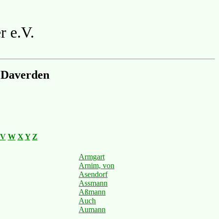
r e.V.
 Daverden
V
W
X
Y
Z
Armgart
Arnim, von
Asendorf
Assmann
Aßmann
Auch
Aumann