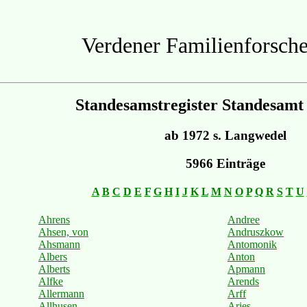
Verdener Familienforsche
Standesamstregister Standesamt
ab 1972 s. Langwedel
5966 Einträge
A
B
C
D
E
F
G
H
I
J
K
L
M
N
O
P
Q
R
S
T
U
Ahrens
Andree
Ahsen, von
Andruszkow
Ahsmann
Antomonik
Albers
Anton
Alberts
Apmann
Alfke
Arends
Allermann
Arff
Allhusen
Arjes