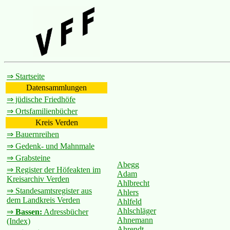
⇒ Startseite
Datensammlungen
⇒ jüdische Friedhöfe
⇒ Ortsfamilienbücher
Kreis Verden
⇒ Bauernreihen
⇒ Gedenk- und Mahnmale
⇒ Grabsteine
Abegg
⇒ Register der Höfeakten im
Adam
Kreisarchiv Verden
Ahlbrecht
⇒ Standesamtsregister aus
Ahlers
dem Landkreis Verden
Ahlfeld
Ahlschläger
⇒
Bassen:
Adressbücher
Ahnemann
(Index)
Ahrendt