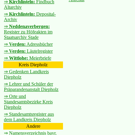
⇒
Kirchlinteln:
Findbuch
Altarchiv
⇒
Kirchlinteln:
Deposital-
Archiv
⇒
Neddenaverbergen:
Register zu Höfeakten im
Staatsarchiv Stade
⇒
Verden:
Adressbücher
⇒
Verden:
Läutelregister
⇒
Wittlohe:
Meierbriefe
Kreis Diepholz
⇒ Gedenken Landkreis
Diepholz
⇒ Lehrer und Schüler der
Präparandenanstalt Diepholz
⇒ Orte und
Standesamtsbezirke Kreis
Diepholz
⇒ Standesamtsregister aus
dem Landkreis Diepholz
Andere
⇒ Namensverzeichnis bayr.