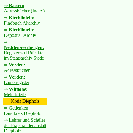
⇒
Bassen:
Adressbücher (Index)
⇒
Kirchlinteln:
Findbuch Altarchiv
⇒
Kirchlinteln:
Deposital-Archiv
⇒
Neddenaverbergen:
Register zu Höfeakten
im Staatsarchiv Stade
⇒
Verden:
Adressbücher
⇒
Verden:
Läutelregister
⇒
Wittlohe:
Meierbriefe
Kreis Diepholz
⇒ Gedenken
Landkreis Diepholz
⇒ Lehrer und Schüler
der Präparandenanstalt
Diepholz