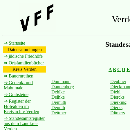
Verd
⇒ Startseite
Standes
Datensammlungen
⇒ jüdische Friedhöfe
⇒ Ortsfamilienbücher
Kreis Verden
A
B
C
D
E
⇒ Bauernreihen
Dammann
Deubner
⇒ Gedenk- und
Dannenberg
Dieckman
Mahnmale
Dehlke
Diehl
⇒ Grabsteine
Delhke
Diercks
⇒ Register der
Demuth
Dierking
Höfeakten im
Denuth
Dierks
Kreisarchiv Verden
Dettmer
Ditmers
⇒ Standesamtsregister
aus dem Landkreis
Verden