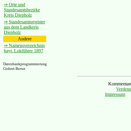
⇒ Orte und
Standesamtsbezirke
Kreis Diepholz
⇒ Standesamtsregister
aus dem Landkreis
Diepholz
Andere
⇒ Namensverzeichnis
bayr. Lokführer 1897
Datenbankprogrammierung
Gisbert Berwe
Kommentare 
Verdene
Impressum