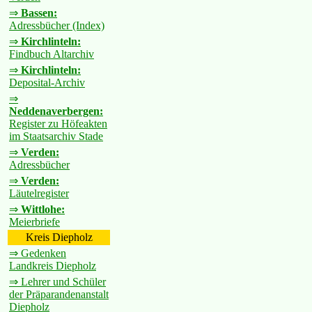
⇒
Bassen:
Adressbücher (Index)
⇒
Kirchlinteln:
Findbuch Altarchiv
⇒
Kirchlinteln:
Deposital-Archiv
⇒
Neddenaverbergen:
Register zu Höfeakten
im Staatsarchiv Stade
⇒
Verden:
Adressbücher
⇒
Verden:
Läutelregister
⇒
Wittlohe:
Meierbriefe
Kreis Diepholz
⇒ Gedenken
Landkreis Diepholz
⇒ Lehrer und Schüler
der Präparandenanstalt
Diepholz