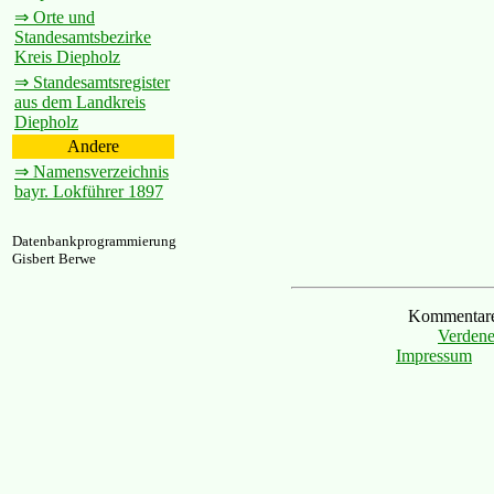
⇒ Orte und
Standesamtsbezirke
Kreis Diepholz
⇒ Standesamtsregister
aus dem Landkreis
Diepholz
Andere
⇒ Namensverzeichnis
bayr. Lokführer 1897
Datenbankprogrammierung
Gisbert Berwe
Kommentare 
Verdene
Impressum