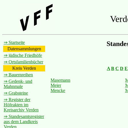
Verd
⇒ Startseite
Stande
Datensammlungen
⇒ jüdische Friedhöfe
⇒ Ortsfamilienbücher
Kreis Verden
A
B
C
D
E
⇒ Bauernreihen
Masemann
M
⇒ Gedenk- und
Meier
M
Mahnmale
Mencke
M
⇒ Grabsteine
⇒ Register der
Höfeakten im
Kreisarchiv Verden
⇒ Standesamtsregister
aus dem Landkreis
Verden